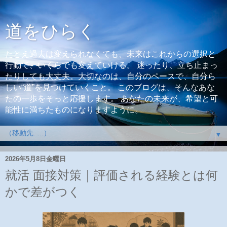
道をひらく
たとえ過去は変えられなくても、未来はこれからの選択と
行動で、いくらでも変えていける。 迷ったり、立ち止まっ
たりしても大丈夫。大切なのは、自分のペースで、自分ら
しい“道”を見つけていくこと。 このブログは、そんなあな
たの一歩をそっと応援します。 あなたの未来が、希望と可
能性に満ちたものになりますように。
▼
2026年5月8日金曜日
就活 面接対策｜評価される経験とは何
かで差がつく