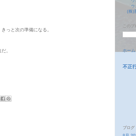
ウ
ウ
(株
このブ
きっと次の準備になる。
ホーム
進だ。
不正
ブログ
8月 20