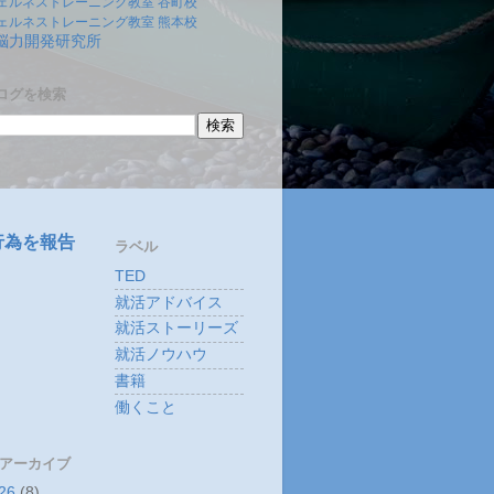
ェルネストレーニング教室 谷町校
ェルネストレーニング教室 熊本校
)脳力開発研究所
ログを検索
行為を報告
ラベル
TED
就活アドバイス
就活ストーリーズ
就活ノウハウ
書籍
働くこと
 アーカイブ
26
(8)