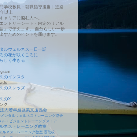
門学校教員・就職指導担当｜進路
0年以上
キャリアに悩む人へ。
エントリーシート・内定のリアル
語」で伝えます。 自分らしい一歩
出すためのヒントを届けます。
タルウェルネス一日一話
ろの花が咲くころに
らしく生きる
gram
久のインスタ
ads
久のスレッズ
久のX
ンク
O法人若年層就業支援協会
社)メンタルウェルネストレーニング協会
タル・ビジョントレーニングストア
ルネストレーニング教室
ェルネストレーニング教室 香取校