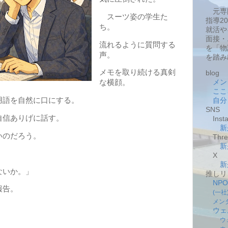
元専
スーツ姿の学生た
指導2
ち。
就活や
面接・
流れるように質問する
を「物
声。
を踏み
メモを取り続ける真剣
blog
メン
な横顔。
ここ
語を自然に口にする。
自分
SNS
自信ありげに話す。
Insta
新
いのだろう。
Thre
新
X
新
ないか。」
推しリ
NP
報告。
(一
メン
ウェ
ウ