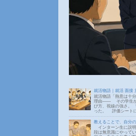
就活物語｜就活 面接
就活物語「熱意は十分
理由―― その学生か
び方、視線の強さ。 
った。 評価シートに
教えることで、自分
インターン生に説明
段は無意識にやって