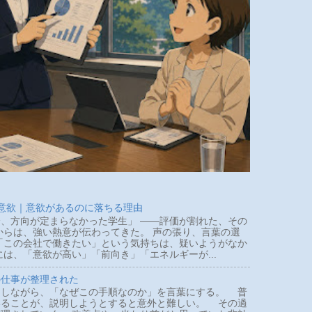
 意欲｜意欲があるのに落ちる理由
、方向が定まらなかった学生」 ――評価が割れた、その
らは、強い熱意が伝わってきた。 声の張り、言葉の選
「この会社で働きたい」という気持ちは、疑いようがなか
は、「意欲が高い」「前向き」「エネルギーが...
の仕事が整理された
しながら、「なぜこの手順なのか」を言葉にする。 普
いることが、説明しようとすると意外と難しい。 その過