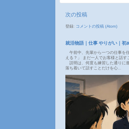
次の投稿
登録:
コメントの投稿 (Atom)
就活物語｜仕事 やりがい｜初
午前中、先輩から一つの仕事を任
える？」 まだ一人でお客様と話す
説明は、何度も練習した通りに進
落ち着いて話すことだけを心...