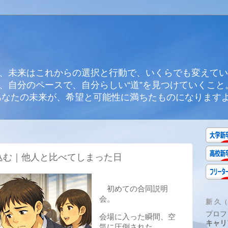
、未来はこれからの選択と行動で、いくらでも変えてい
、自分のペースで、自分らしい“道”を見つけていくこと
あなたの未来が、希望と可能性に満ちたものになります
ち込む｜他人と比べてしまった日
初めての合同説明
会。
新 久（A
プロフ
会場に入った瞬間、空
キャリ
気に圧倒された。