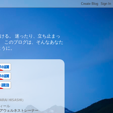
ける。 迷ったり、立ち止まっ
。 このブログは、そんなあなた
ように。
RAI HISASHI）
ィール
アウェルネストレーナー