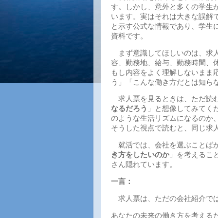
す。しかし、意外と多くの学生
います。実はそれは大きな誤解
と示す公式な情報であり、学生
資料です。
まず意識してほしいのは、求人
容、勤務地、給与、勤務時間、
もし内容をよく理解しないまま
う」「こんな働き方だとは知ら
求人票を見るときは、ただ読む
なるだろう
」と想像してみてく
のような生活リズムになるのか
そうした視点で読むと、同じ求
就活では、会社を選ぶことばか
き方をしたいのか
」を考えるこ
さん隠れています。
一言：
求人票は、ただの会社紹介で
あなたの未来の働き方を考える