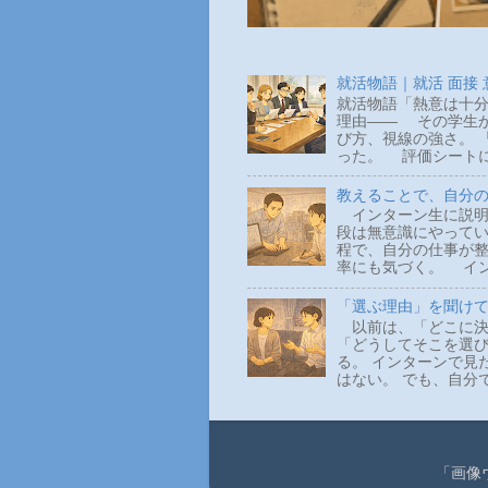
就活物語｜就活 面接
就活物語「熱意は十分
理由―― その学生か
び方、視線の強さ。 
った。 評価シートに
教えることで、自分
インターン生に説明
段は無意識にやって
程で、自分の仕事が整
率にも気づく。 イン
「選ぶ理由」を聞け
以前は、「どこに決
「どうしてそこを選
る。 インターンで見
はない。 でも、自分
「画像