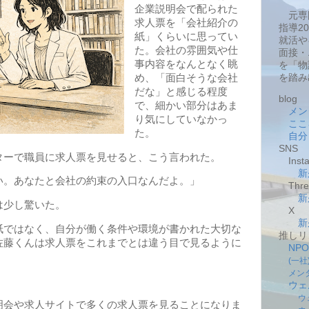
企業説明会で配られた
元専
求人票を「会社紹介の
指導2
紙」くらいに思ってい
就活や
た。会社の雰囲気や仕
面接・
事内容をなんとなく眺
を「物
め、「面白そうな会社
を踏み
だな」と感じる程度
blog
で、細かい部分はあま
メン
り気にしていなかっ
ここ
た。
自分
SNS
ーで職員に求人票を見せると、こう言われた。
Insta
新
。あなたと会社の約束の入口なんだよ。」
Thre
新
は少し驚いた。
X
新
紙ではなく、自分が働く条件や環境が書かれた大切な
推しリ
佐藤くんは求人票をこれまでとは違う目で見るように
NP
(一
メン
ウェ
ウ
会や求人サイトで多くの求人票を見ることになりま