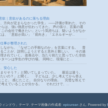
 意欲｜意欲があるのに落ちる理由
、方向が定まらなかった学生」 ――評価が割れた、その
らは、強い熱意が伝わってきた。 声の張り、言葉の選
「この会社で働きたい」という気持ちは、疑いようがなか
は、「意欲が高い」「前向き」「エネルギーが...
の仕事が整理された
しながら、「なぜこの手順なのか」を言葉にする。 普
いることが、説明しようとすると意外と難しい。 その過
理されていく。 改善点や、当たり前だと思っていた非効
ターンは学生の学びの場。 同時に、現場にと...
て、安心した
まりそう？」と聞いてしまっていた。 最近は違う。
びたいの？」と聞く。 子どもは、少し考えてから答え
たこと。 感じたこと。 自分なりの理由。 完璧な答えで
で考えていることが分かる。 それだけで、...
ウィンドウ」テーマ. テーマ画像の作成者:
epicurean
さん. Powered by