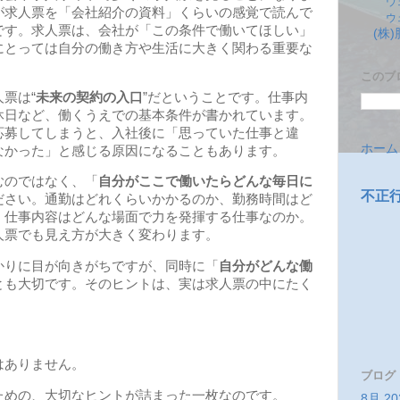
ウ
が求人票を「会社紹介の資料」くらいの感覚で読んで
ウ
です。求人票は、会社が「この条件で働いてほしい」
(株
にとっては自分の働き方や生活に大きく関わる重要な
このブ
票は“
未来の契約の入口
”だということです。仕事内
休日など、働くうえでの基本条件が書かれています。
応募してしまうと、入社後に「思っていた仕事と違
ホーム
なかった」と感じる原因になることもあります。
のではなく、「
自分がここで働いたらどんな毎日に
不正
ださい。通勤はどれくらいかかるのか、勤務時間はど
、仕事内容はどんな場面で力を発揮する仕事なのか。
人票でも見え方が大きく変わります。
りに目が向きがちですが、同時に「
自分がどんな働
とも大切です。そのヒントは、実は求人票の中にたく
はありません。
ブログ
ための、大切なヒントが詰まった一枚なのです。
8月 20