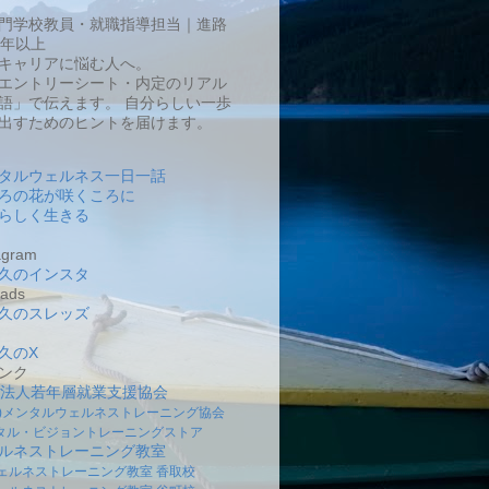
門学校教員・就職指導担当｜進路
0年以上
キャリアに悩む人へ。
エントリーシート・内定のリアル
語」で伝えます。 自分らしい一歩
出すためのヒントを届けます。
タルウェルネス一日一話
ろの花が咲くころに
らしく生きる
gram
久のインスタ
ads
久のスレッズ
久のX
ンク
O法人若年層就業支援協会
社)メンタルウェルネストレーニング協会
タル・ビジョントレーニングストア
ルネストレーニング教室
ェルネストレーニング教室 香取校