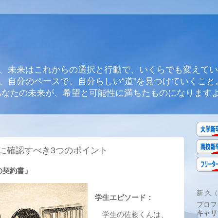
、未来はこれからの選択と行動で、いくらでも変えてい
、自分のペースで、自分らしい“道”を見つけていくこと
あなたの未来が、希望と可能性に満ちたものになります
に確認すべき3つのポイント
の契約書」
新 久（A
学生エピソード：
プロフ
キャリ
学生の佐藤くんは、