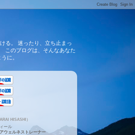
ける。 迷ったり、立ち止まっ
。 このブログは、そんなあなた
ように。
RAI HISASHI）
ィール
アウェルネストレーナー