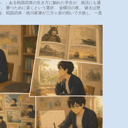
。」ある戦国武将の生き方に触れた学生が、就活にも通
。 勝つために退くという選択 金曜日の夜。 健太は歴
は、戦国武将・徳川家康が三方ヶ原の戦いで大敗し、一度