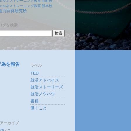
ェルネストレーニング教室 谷町校
ェルネストレーニング教室 熊本校
)脳力開発研究所
ログを検索
行為を報告
ラベル
TED
就活アドバイス
就活ストーリーズ
就活ノウハウ
書籍
働くこと
 アーカイブ
26
(7)