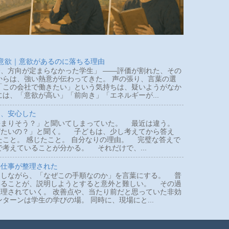
 意欲｜意欲があるのに落ちる理由
、方向が定まらなかった学生」 ――評価が割れた、その
らは、強い熱意が伝わってきた。 声の張り、言葉の選
「この会社で働きたい」という気持ちは、疑いようがなか
は、「意欲が高い」「前向き」「エネルギーが...
て、安心した
まりそう？」と聞いてしまっていた。 最近は違う。
びたいの？」と聞く。 子どもは、少し考えてから答え
たこと。 感じたこと。 自分なりの理由。 完璧な答えで
で考えていることが分かる。 それだけで、...
の仕事が整理された
しながら、「なぜこの手順なのか」を言葉にする。 普
いることが、説明しようとすると意外と難しい。 その過
理されていく。 改善点や、当たり前だと思っていた非効
ターンは学生の学びの場。 同時に、現場にと...