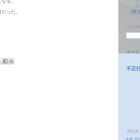
ウ
になる。
ウ
(株
日だった。
このブ
ホーム
不正
ブログ
8月 20