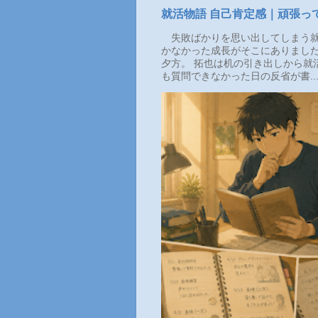
就活物語 自己肯定感｜頑張っ
失敗ばかりを思い出してしまう就
かなかった成長がそこにありまし
夕方。 拓也は机の引き出しから就
も質問できなかった日の反省が書..