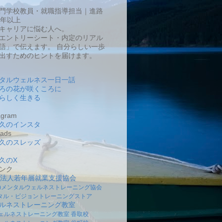
門学校教員・就職指導担当｜進路
0年以上
キャリアに悩む人へ。
エントリーシート・内定のリアル
語」で伝えます。 自分らしい一歩
出すためのヒントを届けます。
タルウェルネス一日一話
ろの花が咲くころに
らしく生きる
gram
久のインスタ
ads
久のスレッズ
久のX
ンク
O法人若年層就業支援協会
社)メンタルウェルネストレーニング協会
タル・ビジョントレーニングストア
ルネストレーニング教室
ェルネストレーニング教室 香取校