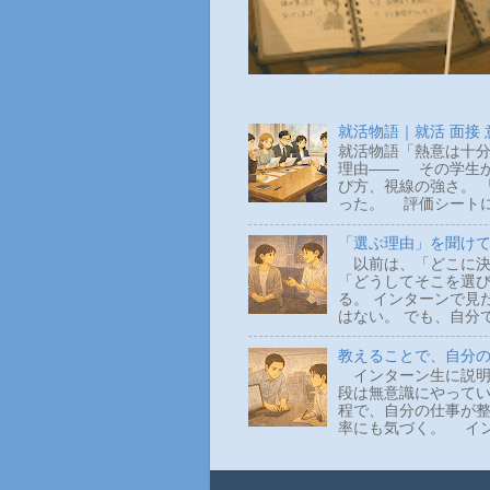
就活物語｜就活 面接
就活物語「熱意は十分
理由―― その学生か
び方、視線の強さ。 
った。 評価シートに
「選ぶ理由」を聞け
以前は、「どこに決
「どうしてそこを選
る。 インターンで見
はない。 でも、自分
教えることで、自分
インターン生に説明
段は無意識にやって
程で、自分の仕事が整
率にも気づく。 イン