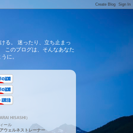
ける。 迷ったり、立ち止まっ
。 このブログは、そんなあなた
ように。
RAI HISASHI）
ィール
アウェルネストレーナー