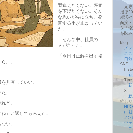
間違えたくない。評価
元専
を下げたくない。そん
指導2
な思いが先に立ち、発
就活や
面接・
言する手が止まってい
を「物
た。
を踏み
そんな中、社員の一
blog
人が言った。
メン
ここ
「今日は正解を出す場
自分
から。」
SNS
Insta
。
新
Thre
考を共有していい。
新
X
いた。
新
推しリ
けれど、
NP
(一
だね」と返してもらえた。
メン
ウェ
らない。
ウ