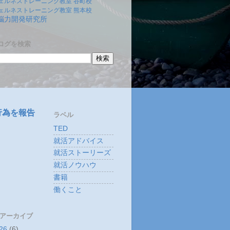
ェルネストレーニング教室 谷町校
ェルネストレーニング教室 熊本校
)脳力開発研究所
ログを検索
行為を報告
ラベル
TED
就活アドバイス
就活ストーリーズ
就活ノウハウ
書籍
働くこと
 アーカイブ
26
(6)