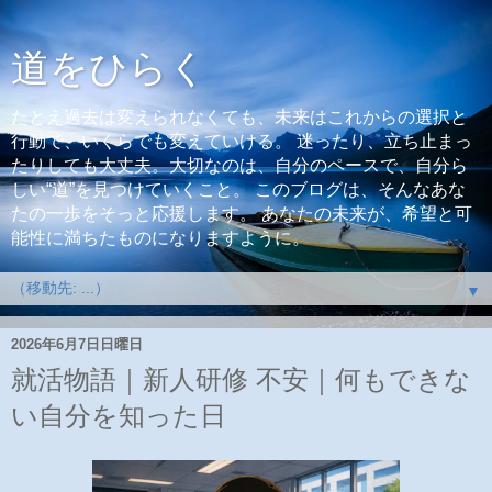
道をひらく
たとえ過去は変えられなくても、未来はこれからの選択と
行動で、いくらでも変えていける。 迷ったり、立ち止まっ
たりしても大丈夫。大切なのは、自分のペースで、自分ら
しい“道”を見つけていくこと。 このブログは、そんなあな
たの一歩をそっと応援します。 あなたの未来が、希望と可
能性に満ちたものになりますように。
▼
2026年6月7日日曜日
就活物語｜新人研修 不安｜何もできな
い自分を知った日