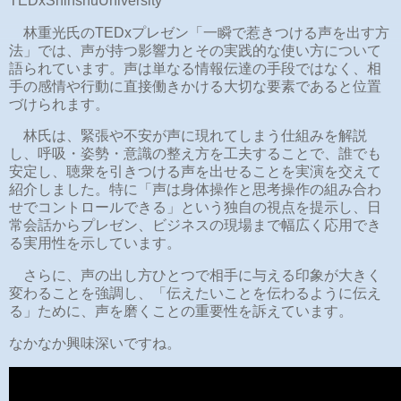
TEDxShinshuUniversity
林重光氏のTEDxプレゼン「一瞬で惹きつける声を出す方
法」では、声が持つ影響力とその実践的な使い方について
語られています。声は単なる情報伝達の手段ではなく、相
手の感情や行動に直接働きかける大切な要素であると位置
づけられます。
林氏は、緊張や不安が声に現れてしまう仕組みを解説
し、呼吸・姿勢・意識の整え方を工夫することで、誰でも
安定し、聴衆を引きつける声を出せることを実演を交えて
紹介しました。特に「声は身体操作と思考操作の組み合わ
せでコントロールできる」という独自の視点を提示し、日
常会話からプレゼン、ビジネスの現場まで幅広く応用でき
る実用性を示しています。
さらに、声の出し方ひとつで相手に与える印象が大きく
変わることを強調し、「伝えたいことを伝わるように伝え
る」ために、声を磨くことの重要性を訴えています。
なかなか興味深いですね。