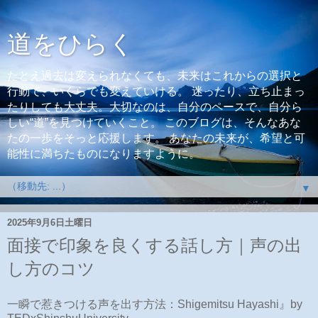
道をひらく
たとえ過去は変えられなくても、未来はこれからの選択と
行動で、いくらでも変えていける。 迷ったり、立ち止まっ
たりしても大丈夫。大切なのは、自分のペースで、自分ら
しい“道”を見つけていくこと。 このブログは、そんなあな
たの一歩をそっと応援します。 あなたの未来が、希望と可
能性に満ちたものになりますように。
▼
2025年9月6日土曜日
面接で印象を良くする話し方｜声の出
し方のコツ
一瞬で惹きつける声を出す方法：Shigemitsu Hayashi』by