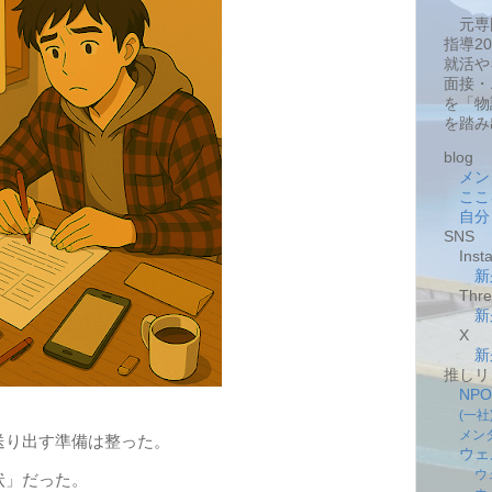
元専
指導2
就活や
面接・
を「物
を踏み
blog
メン
ここ
自分
SNS
Insta
新
Thre
新
X
新
推しリ
NP
(一
メン
り出す準備は整った。
ウェ
ウ
状」だった。