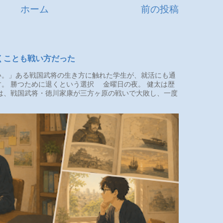
ホーム
前の投稿
くことも戦い方だった
。」ある戦国武将の生き方に触れた学生が、就活にも通
。 勝つために退くという選択 金曜日の夜。 健太は歴
は、戦国武将・徳川家康が三方ヶ原の戦いで大敗し、一度