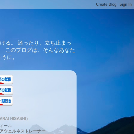
ける。 迷ったり、立ち止まっ
。 このブログは、そんなあなた
ように。
RAI HISASHI）
ィール
アウェルネストレーナー