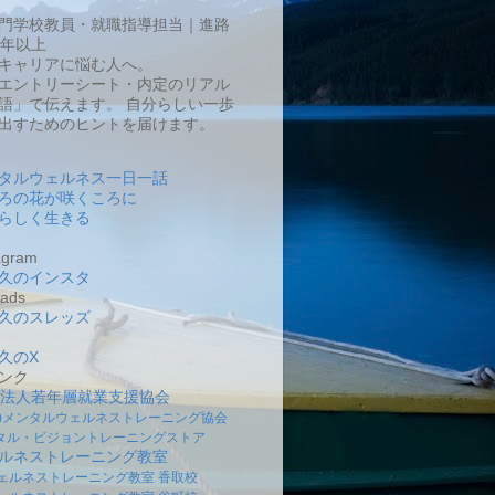
門学校教員・就職指導担当｜進路
0年以上
キャリアに悩む人へ。
エントリーシート・内定のリアル
語」で伝えます。 自分らしい一歩
出すためのヒントを届けます。
タルウェルネス一日一話
ろの花が咲くころに
らしく生きる
gram
久のインスタ
ads
久のスレッズ
久のX
ンク
O法人若年層就業支援協会
社)メンタルウェルネストレーニング協会
タル・ビジョントレーニングストア
ルネストレーニング教室
ェルネストレーニング教室 香取校