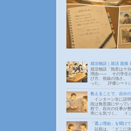
就活物語｜就活 面接
就活物語「熱意は十分
理由―― その学生か
び方、視線の強さ。 
った。 評価シートに
教えることで、自分
インターン生に説明
段は無意識にやって
程で、自分の仕事が整
率にも気づく。 イン
「選ぶ理由」を聞け
以前は、「どこに決