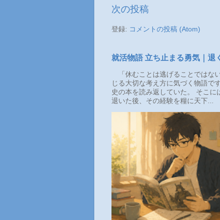
次の投稿
登録:
コメントの投稿 (Atom)
就活物語 立ち止まる勇気｜退
「休むことは逃げることではない
じる大切な考え方に気づく物語です
史の本を読み返していた。 そこに
退いた後、その経験を糧に天下...