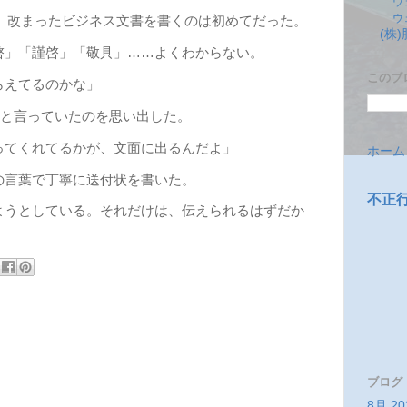
ウ
ウ
ど、改まったビジネス文書を書くのは初めてだった。
(株
啓」「謹啓」「敬具」……よくわからない。
このブ
えてるのかな」
”と言っていたのを思い出した。
ってくれてるかが、文面に出るんだよ」
ホーム
言葉で丁寧に送付状を書いた。
不正
ようとしている。それだけは、伝えられるはずだか
ブログ
8月 20