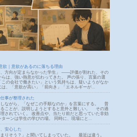
 意欲｜意欲があるのに落ちる理由
、方向が定まらなかった学生」 ――評価が割れた、その
らは、強い熱意が伝わってきた。 声の張り、言葉の選
「この会社で働きたい」という気持ちは、疑いようがなか
は、「意欲が高い」「前向き」「エネルギーが...
の仕事が整理された
しながら、「なぜこの手順なのか」を言葉にする。 普
いることが、説明しようとすると意外と難しい。 その過
理されていく。 改善点や、当たり前だと思っていた非効
ターンは学生の学びの場。 同時に、現場にと...
て、安心した
まりそう？」と聞いてしまっていた。 最近は違う。