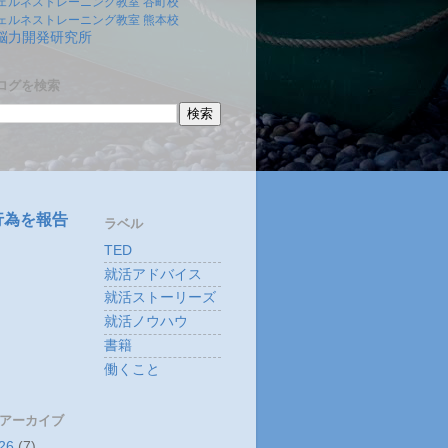
ェルネストレーニング教室 谷町校
ェルネストレーニング教室 熊本校
)脳力開発研究所
ログを検索
行為を報告
ラベル
TED
就活アドバイス
就活ストーリーズ
就活ノウハウ
書籍
働くこと
 アーカイブ
26
(7)