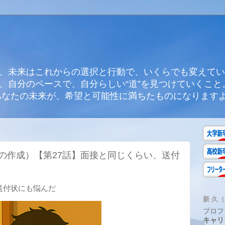
、未来はこれからの選択と行動で、いくらでも変えてい
、自分のペースで、自分らしい“道”を見つけていくこと
あなたの未来が、希望と可能性に満ちたものになります
の作成）【第27話】面接と同じくらい、送付
送付状にも悩んだ
新 久（A
プロフ
キャリ