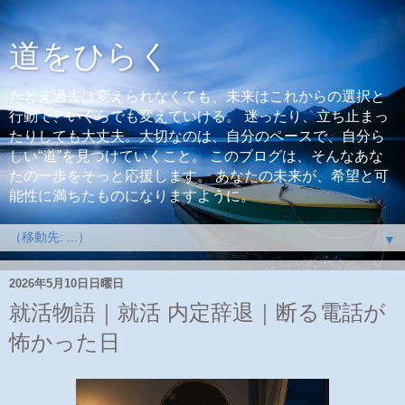
道をひらく
たとえ過去は変えられなくても、未来はこれからの選択と
行動で、いくらでも変えていける。 迷ったり、立ち止まっ
たりしても大丈夫。大切なのは、自分のペースで、自分ら
しい“道”を見つけていくこと。 このブログは、そんなあな
たの一歩をそっと応援します。 あなたの未来が、希望と可
能性に満ちたものになりますように。
▼
2026年5月10日日曜日
就活物語｜就活 内定辞退｜断る電話が
怖かった日