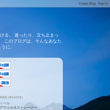
ける。 迷ったり、立ち止まっ
。 このブログは、そんなあなた
ように。
RAI HISASHI）
ィール
アウェルネストレーナー