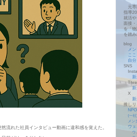
元専
指導2
就活や
面接・
を「物
を踏み
blog
メン
ここ
自分
SNS
Insta
新
Thre
新
X
新
推しリ
NP
(一
メン
ウェ
突然流れた社員インタビュー動画に違和感を覚えた。
ウ