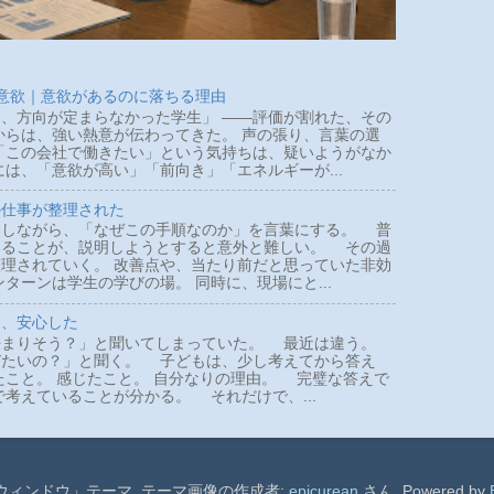
 意欲｜意欲があるのに落ちる理由
、方向が定まらなかった学生」 ――評価が割れた、その
らは、強い熱意が伝わってきた。 声の張り、言葉の選
「この会社で働きたい」という気持ちは、疑いようがなか
は、「意欲が高い」「前向き」「エネルギーが...
の仕事が整理された
しながら、「なぜこの手順なのか」を言葉にする。 普
いることが、説明しようとすると意外と難しい。 その過
理されていく。 改善点や、当たり前だと思っていた非効
ターンは学生の学びの場。 同時に、現場にと...
て、安心した
まりそう？」と聞いてしまっていた。 最近は違う。
びたいの？」と聞く。 子どもは、少し考えてから答え
たこと。 感じたこと。 自分なりの理由。 完璧な答えで
で考えていることが分かる。 それだけで、...
ウィンドウ」テーマ. テーマ画像の作成者:
epicurean
さん. Powered by