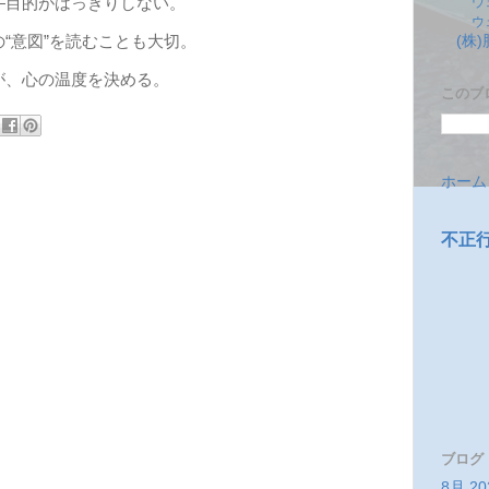
ウ
―目的がはっきりしない。
ウ
“意図”を読むことも大切。
(株
が、心の温度を決める。
このブ
ホーム
不正
ブログ
8月 20