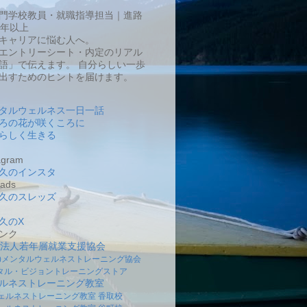
門学校教員・就職指導担当｜進路
0年以上
キャリアに悩む人へ。
エントリーシート・内定のリアル
語」で伝えます。 自分らしい一歩
出すためのヒントを届けます。
タルウェルネス一日一話
ろの花が咲くころに
らしく生きる
gram
久のインスタ
ads
久のスレッズ
久のX
ンク
O法人若年層就業支援協会
社)メンタルウェルネストレーニング協会
タル・ビジョントレーニングストア
ルネストレーニング教室
ェルネストレーニング教室 香取校