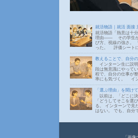
就活物語｜就活 面接
就活物語「熱意は十分
理由―― その学生か
び方、視線の強さ。 
った。 評価シートに
教えることで、自分
インターン生に説明
段は無意識にやって
程で、自分の仕事が整
率にも気づく。 イン
「選ぶ理由」を聞け
以前は、「どこに決
「どうしてそこを選
る。 インターンで見
はない。 でも、自分
「画像