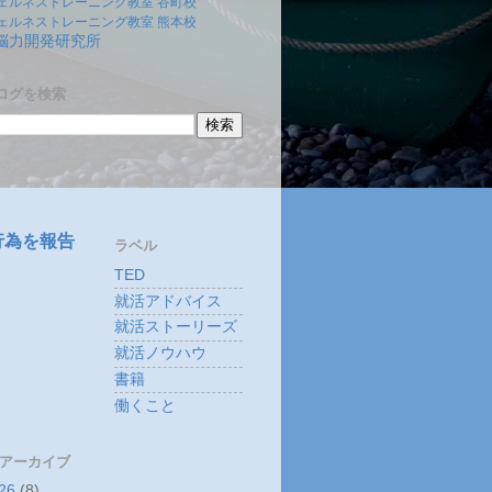
ェルネストレーニング教室 谷町校
ェルネストレーニング教室 熊本校
)脳力開発研究所
ログを検索
行為を報告
ラベル
TED
就活アドバイス
就活ストーリーズ
就活ノウハウ
書籍
働くこと
 アーカイブ
26
(8)