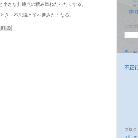
ウ
意外と小さな共通点の積み重ねだったりする。
ウ
(株
たとき、不思議と前へ進みたくなる。
このブ
ホーム
不正
ブログ
8月 20