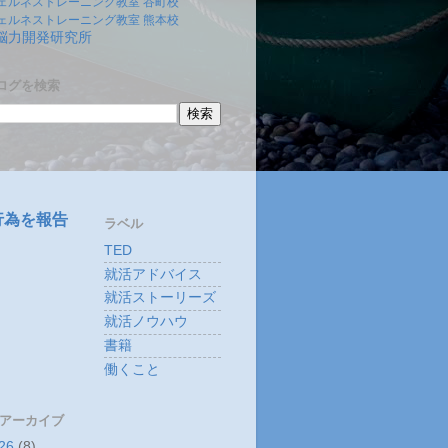
ェルネストレーニング教室 谷町校
ェルネストレーニング教室 熊本校
)脳力開発研究所
ログを検索
行為を報告
ラベル
TED
就活アドバイス
就活ストーリーズ
就活ノウハウ
書籍
働くこと
 アーカイブ
26
(8)