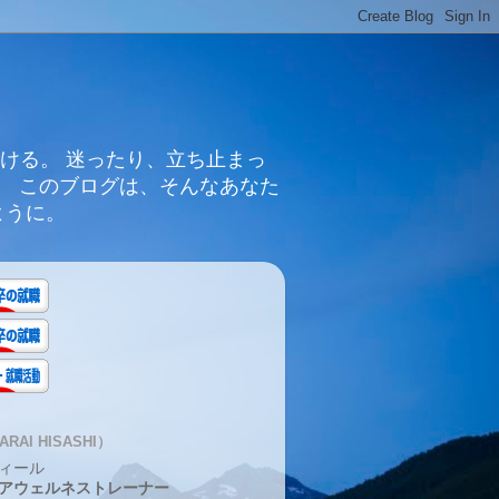
ける。 迷ったり、立ち止まっ
。 このブログは、そんなあなた
ように。
RAI HISASHI）
ィール
アウェルネストレーナー