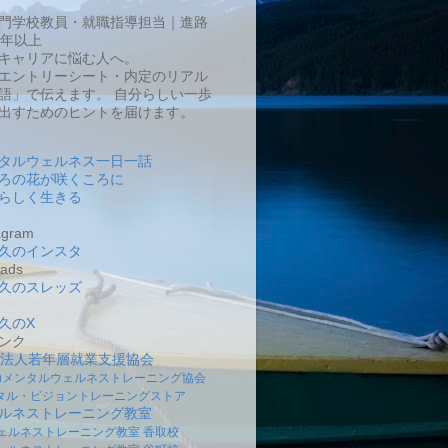
門学校教員・就職指導担当｜進路
0年以上
キャリアに悩む人へ。
エントリーシート・内定のリアル
語」で伝えます。 自分らしい一歩
出すためのヒントを届けます。
タルウェルネス一日一話
ろの花が咲くころに
らしく生きる
gram
久のインスタ
ads
久のスレッズ
久のX
ンク
O法人若年層就業支援協会
社)メンタルウェルネストレーニング協会
タル・ビジョントレーニングストア
ルネストレーニング教室
ェルネストレーニング教室 香取校