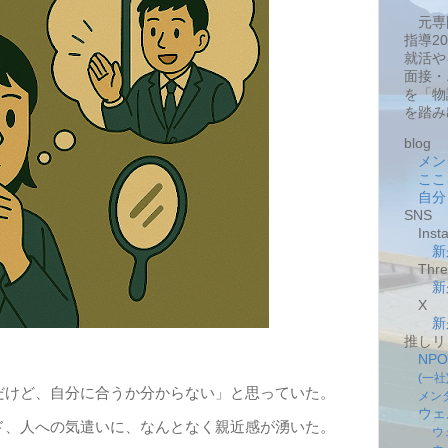
元専
指導2
就活や
面接・
を「物
を踏み
blog
メン
ここ
自分
SNS
Insta
新
Thre
新
X
新
推しリ
NP
(一
だけど、自分に合うか分からない」と思っていた。
メン
ウェ
ド、人への気遣いに、なんとなく親近感が湧いた。
ウ