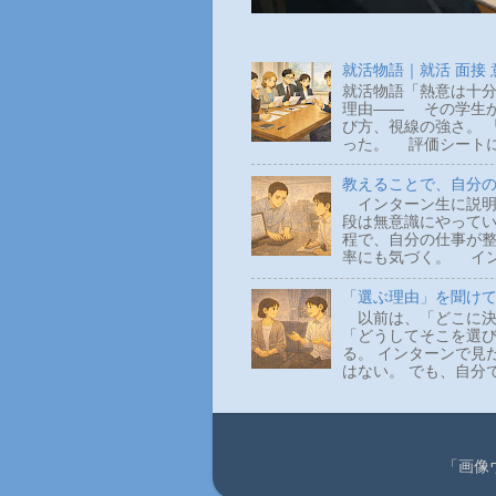
就活物語｜就活 面接
就活物語「熱意は十分
理由―― その学生か
び方、視線の強さ。 
った。 評価シートに
教えることで、自分
インターン生に説明
段は無意識にやって
程で、自分の仕事が整
率にも気づく。 イン
「選ぶ理由」を聞け
以前は、「どこに決
「どうしてそこを選
る。 インターンで見
はない。 でも、自分
「画像