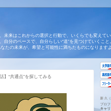
、未来はこれからの選択と行動で、いくらでも変えてい
、自分のペースで、自分らしい“道”を見つけていくこと
あなたの未来が、希望と可能性に満ちたものになります
話】“共通点”を探してみる
る
新 久（A
プロフ
キャリ