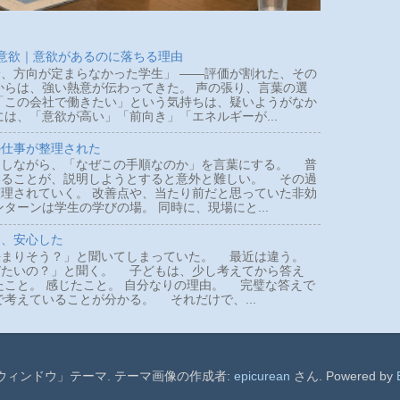
 意欲｜意欲があるのに落ちる理由
、方向が定まらなかった学生」 ――評価が割れた、その
らは、強い熱意が伝わってきた。 声の張り、言葉の選
「この会社で働きたい」という気持ちは、疑いようがなか
は、「意欲が高い」「前向き」「エネルギーが...
の仕事が整理された
しながら、「なぜこの手順なのか」を言葉にする。 普
いることが、説明しようとすると意外と難しい。 その過
理されていく。 改善点や、当たり前だと思っていた非効
ターンは学生の学びの場。 同時に、現場にと...
て、安心した
まりそう？」と聞いてしまっていた。 最近は違う。
びたいの？」と聞く。 子どもは、少し考えてから答え
たこと。 感じたこと。 自分なりの理由。 完璧な答えで
で考えていることが分かる。 それだけで、...
ウィンドウ」テーマ. テーマ画像の作成者:
epicurean
さん. Powered by