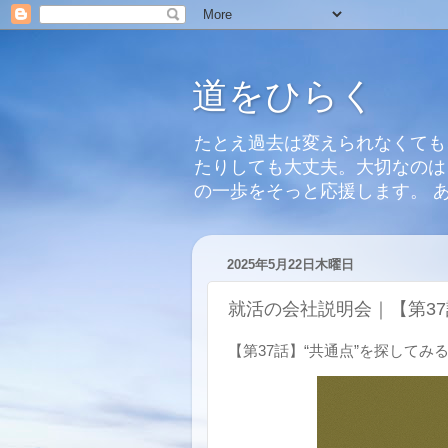
道をひらく
たとえ過去は変えられなくても
たりしても大丈夫。大切なのは
の一歩をそっと応援します。 
2025年5月22日木曜日
就活の会社説明会｜【第37
【第37話】“共通点”を探してみ