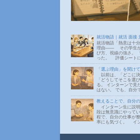
就活物語｜就活 面接
就活物語「熱意は十分
理由―― その学生か
び方、視線の強さ。 
った。 評価シートに
「選ぶ理由」を聞け
以前は、「どこに決
「どうしてそこを選
る。 インターンで見
はない。 でも、自分
教えることで、自分
インターン生に説明
段は無意識にやって
程で、自分の仕事が整
率にも気づく。 イン