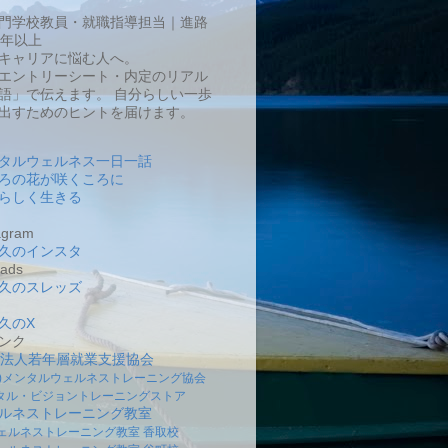
門学校教員・就職指導担当｜進路
0年以上
キャリアに悩む人へ。
エントリーシート・内定のリアル
語」で伝えます。 自分らしい一歩
出すためのヒントを届けます。
タルウェルネス一日一話
ろの花が咲くころに
らしく生きる
gram
久のインスタ
ads
久のスレッズ
久のX
ンク
O法人若年層就業支援協会
社)メンタルウェルネストレーニング協会
タル・ビジョントレーニングストア
ルネストレーニング教室
ェルネストレーニング教室 香取校