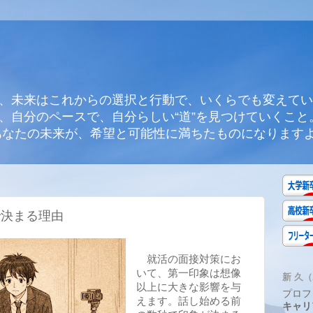
、未来はこれからの選択と行動で、いくらでも変えてい
、自分のペースで、自分らしい“道”を見つけていくこと
あなたの未来が、希望と可能性に満ちたものになります
で決まる理由
就活の面接対策にお
いて、第一印象は想像
新 久（A
以上に大きな影響を与
プロフ
えます。話し始める前
キャリ