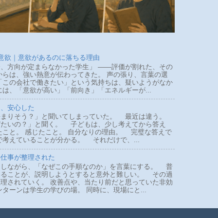
 意欲｜意欲があるのに落ちる理由
、方向が定まらなかった学生」 ――評価が割れた、その
らは、強い熱意が伝わってきた。 声の張り、言葉の選
「この会社で働きたい」という気持ちは、疑いようがなか
は、「意欲が高い」「前向き」「エネルギーが...
て、安心した
まりそう？」と聞いてしまっていた。 最近は違う。
びたいの？」と聞く。 子どもは、少し考えてから答え
たこと。 感じたこと。 自分なりの理由。 完璧な答えで
で考えていることが分かる。 それだけで、...
の仕事が整理された
しながら、「なぜこの手順なのか」を言葉にする。 普
いることが、説明しようとすると意外と難しい。 その過
理されていく。 改善点や、当たり前だと思っていた非効
ターンは学生の学びの場。 同時に、現場にと...