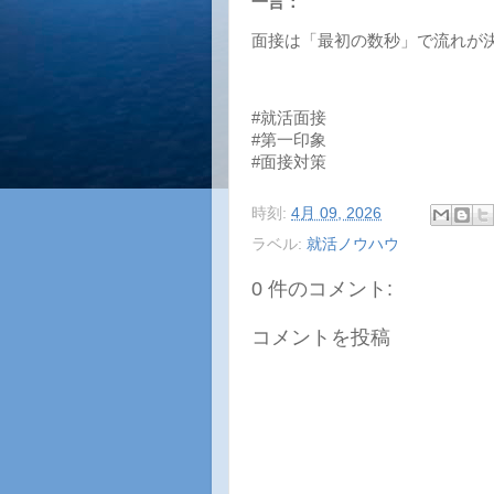
一言：
面接は「最初の数秒」で流れが
#就活面接
#第一印象
#面接対策
時刻:
4月 09, 2026
ラベル:
就活ノウハウ
0 件のコメント:
コメントを投稿