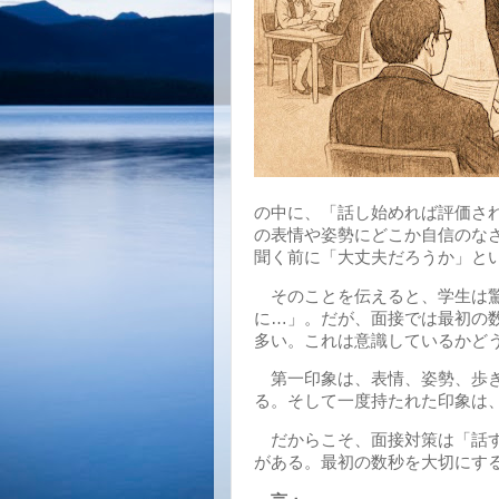
の中に、「話し始めれば評価さ
の表情や姿勢にどこか自信のな
聞く前に「大丈夫だろうか」と
そのことを伝えると、学生は驚
に…」。だが、面接では最初の
多い。これは意識しているかど
第一印象は、表情、姿勢、歩き
る。そして一度持たれた印象は
だからこそ、面接対策は「話す
がある。最初の数秒を大切にす