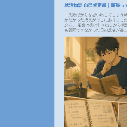
就活物語 自己肯定感｜頑張っ
失敗ばかりを思い出してしまう就
かなかった成長がそこにありまし
夕方。 拓也は机の引き出しから就
も質問できなかった日の反省が書..