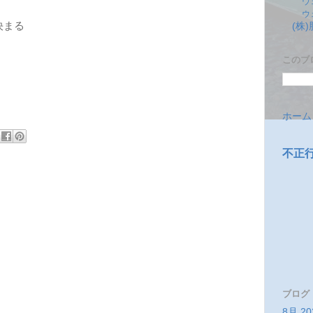
ウ
ウ
決まる
(株
このブ
ホーム
不正
ブログ
8月 20