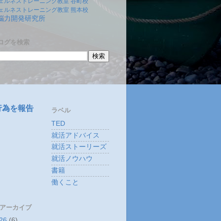
ェルネストレーニング教室 谷町校
ェルネストレーニング教室 熊本校
)脳力開発研究所
ログを検索
行為を報告
ラベル
TED
就活アドバイス
就活ストーリーズ
就活ノウハウ
書籍
働くこと
 アーカイブ
26
(6)