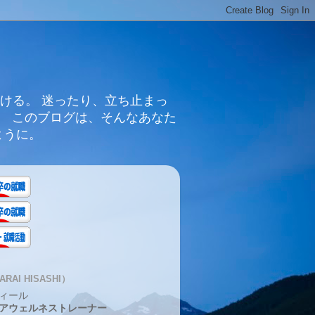
ける。 迷ったり、立ち止まっ
。 このブログは、そんなあなた
ように。
RAI HISASHI）
ィール
アウェルネストレーナー