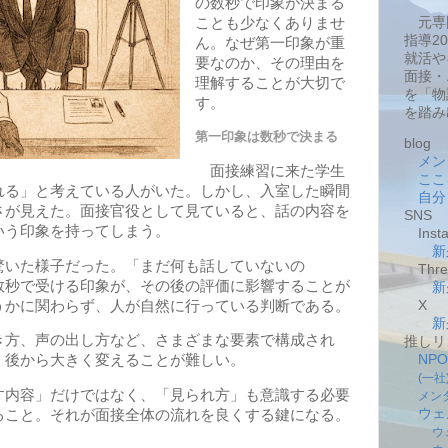
の数秒で印象が決まる
元専
ことも少なくありませ
指導2
ん。なぜ第一印象が重
就活や
要なのか、その理由を
面接・
理解することが大切で
を「物
す。
を踏み
第一印象は数秒で決まる
blog
メン
面接練習に来た学生
ここ
れる」と考えている人がいた。しかし、入室した瞬間
自分
さが見えた。面接官役として見ていると、話の内容を
SNS
いう印象を持ってしまう。
Insta
新
いた様子だった。「まだ何も話していないの
Thre
数秒で受ける印象が、その後の評価に影響することが
新
うかに関わらず、人が自然に行っている判断である。
X
新
方、声の出し方など、さまざまな要素で構成され
推しリ
NP
、後から大きく変えることが難しい。
(一
内容」だけではなく、「見られ方」も意識する必要
メン
ウェ
ること。それが面接全体の流れを良くする鍵になる。
ウ