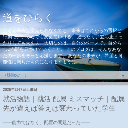
道をひらく
たとえ過去は変えられなくても、未来はこれからの選択と
行動で、いくらでも変えていける。 迷ったり、立ち止まっ
たりしても大丈夫。大切なのは、自分のペースで、自分ら
しい“道”を見つけていくこと。 このブログは、そんなあな
たの一歩をそっと応援します。 あなたの未来が、希望と可
能性に満ちたものになりますように。
▼
2026年2月7日土曜日
就活物語｜就活 配属 ミスマッチ｜配属
先が違えば答えは変わっていた学生
――能力ではなく、配置の問題だった――