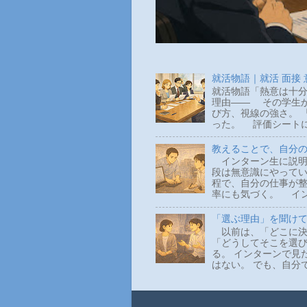
就活物語｜就活 面接
就活物語「熱意は十分
理由―― その学生か
び方、視線の強さ。 
った。 評価シートに
教えることで、自分
インターン生に説明
段は無意識にやって
程で、自分の仕事が整
率にも気づく。 イン
「選ぶ理由」を聞け
以前は、「どこに決
「どうしてそこを選
る。 インターンで見
はない。 でも、自分