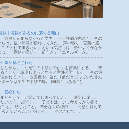
 意欲｜意欲があるのに落ちる理由
、方向が定まらなかった学生」 ――評価が割れた、その
らは、強い熱意が伝わってきた。 声の張り、言葉の選
「この会社で働きたい」という気持ちは、疑いようがなか
は、「意欲が高い」「前向き」「エネルギーが...
の仕事が整理された
しながら、「なぜこの手順なのか」を言葉にする。 普
いることが、説明しようとすると意外と難しい。 その過
理されていく。 改善点や、当たり前だと思っていた非効
ターンは学生の学びの場。 同時に、現場にと...
て、安心した
まりそう？」と聞いてしまっていた。 最近は違う。
びたいの？」と聞く。 子どもは、少し考えてから答え
たこと。 感じたこと。 自分なりの理由。 完璧な答えで
で考えていることが分かる。 それだけで、...