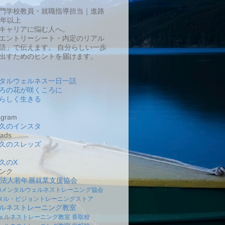
門学校教員・就職指導担当｜進路
0年以上
キャリアに悩む人へ。
エントリーシート・内定のリアル
語」で伝えます。 自分らしい一歩
出すためのヒントを届けます。
タルウェルネス一日一話
ろの花が咲くころに
らしく生きる
gram
久のインスタ
ads
久のスレッズ
久のX
ンク
O法人若年層就業支援協会
社)メンタルウェルネストレーニング協会
タル・ビジョントレーニングストア
ルネストレーニング教室
ェルネストレーニング教室 香取校