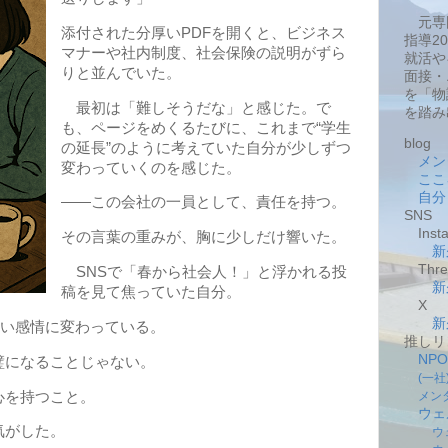
元専
添付された分厚いPDFを開くと、ビジネス
指導2
マナーや社内制度、社会保険の説明がずら
就活や
りと並んでいた。
面接・
を「物
最初は「難しそうだな」と感じた。で
を踏み
も、ページをめくるたびに、これまで“学生
blog
の延長”のように考えていた自分が少しずつ
メン
変わっていくのを感じた。
ここ
自分
――この会社の一員として、責任を持つ。
SNS
Insta
その言葉の重みが、胸に少しだけ響いた。
新
Thre
SNSで「春から社会人！」と浮かれる投
新
稿を見て焦っていた自分。
X
新
近い感情に変わっている。
推しリ
NP
になることじゃない。
(一
心を持つこと。
メン
ウェ
気がした。
ウ