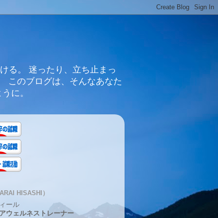
ける。 迷ったり、立ち止まっ
。 このブログは、そんなあなた
ように。
RAI HISASHI）
ィール
アウェルネストレーナー