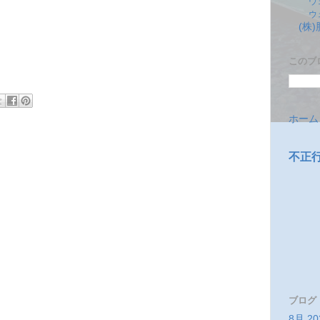
ウ
ウ
(株
このブ
ホーム
不正
ブログ
8月 20