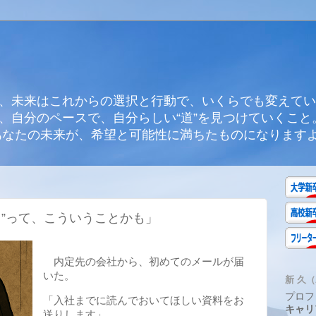
、未来はこれからの選択と行動で、いくらでも変えてい
、自分のペースで、自分らしい“道”を見つけていくこと
あなたの未来が、希望と可能性に満ちたものになります
る”って、こういうことかも」
内定先の会社から、初めてのメールが届
いた。
新 久（A
プロフ
「入社までに読んでおいてほしい資料をお
キャリ
送りします」