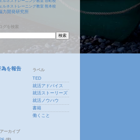
ェルネストレーニング教室 谷町校
ェルネストレーニング教室 熊本校
)脳力開発研究所
ログを検索
行為を報告
ラベル
TED
就活アドバイス
就活ストーリーズ
就活ノウハウ
書籍
働くこと
 アーカイブ
26
(8)