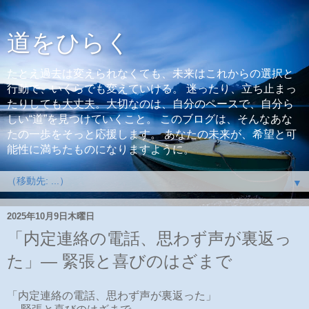
道をひらく
たとえ過去は変えられなくても、未来はこれからの選択と
行動で、いくらでも変えていける。 迷ったり、立ち止まっ
たりしても大丈夫。大切なのは、自分のペースで、自分ら
しい“道”を見つけていくこと。 このブログは、そんなあな
たの一歩をそっと応援します。 あなたの未来が、希望と可
能性に満ちたものになりますように。
▼
2025年10月9日木曜日
「内定連絡の電話、思わず声が裏返っ
た」― 緊張と喜びのはざまで
「内定連絡の電話、思わず声が裏返った」