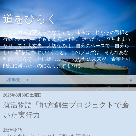
道をひらく
たとえ過去は変えられなくても、未来はこれからの選択と
行動で、いくらでも変えていける。 迷ったり、立ち止まっ
たりしても大丈夫。大切なのは、自分のペースで、自分ら
しい“道”を見つけていくこと。 このブログは、そんなあな
たの一歩をそっと応援します。 あなたの未来が、希望と可
能性に満ちたものになりますように。
▼
2025年8月30日土曜日
就活物語「地方創生プロジェクトで磨
いた実行力」
就活物語