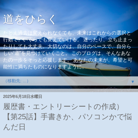
道をひらく
たとえ過去は変えられなくても、未来はこれからの選択と
行動で、いくらでも変えていける。 迷ったり、立ち止まっ
たりしても大丈夫。大切なのは、自分のペースで、自分ら
しい“道”を見つけていくこと。 このブログは、そんなあな
たの一歩をそっと応援します。 あなたの未来が、希望と可
能性に満ちたものになりますように。
▼
2025年6月18日水曜日
履歴書・エントリーシートの作成）
【第25話】手書きか、パソコンかで悩
んだ日