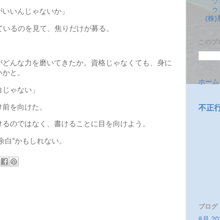
ウ
ウ
いいんじゃないか」
(株
いているのを見て、焦りだけが募る。
このブ
。
がどんな力を磨いてきたか。資格じゃなくても、身に
いかと。
ホーム
白じゃない」
け前を向けた。
不正
るのではなく、書けることに目を向けよう。
余白”かもしれない。
ブログ
8月 20