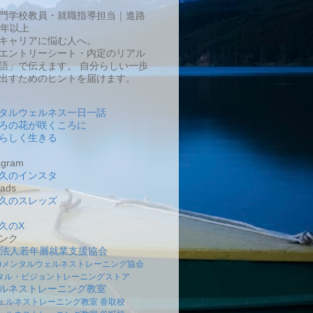
門学校教員・就職指導担当｜進路
0年以上
キャリアに悩む人へ。
エントリーシート・内定のリアル
語」で伝えます。 自分らしい一歩
出すためのヒントを届けます。
タルウェルネス一日一話
ろの花が咲くころに
らしく生きる
gram
久のインスタ
ads
久のスレッズ
久のX
ンク
O法人若年層就業支援協会
社)メンタルウェルネストレーニング協会
タル・ビジョントレーニングストア
ルネストレーニング教室
ェルネストレーニング教室 香取校