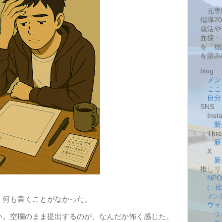
元専
指導2
就活や
面接・
を「物
を踏み
blog
メン
ここ
自分
SNS
Insta
新
Thre
新
X
新
推しリ
NP
(一
メン
何も書くことがなかった。
ウェ
ウ
い。空欄のまま提出するのが、なんだか怖く感じた。