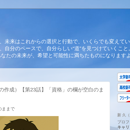
、未来はこれからの選択と行動で、いくらでも変えてい
、自分のペースで、自分らしい“道”を見つけていくこと
あなたの未来が、希望と可能性に満ちたものになります
の作成）【第23話】「資格」の欄が空白のま
のままで
新 久（A
プロフ
キャリ