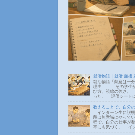
就活物語｜就活 面接
就活物語「熱意は十分
理由―― その学生か
び方、視線の強さ。 
った。 評価シートに
教えることで、自分
インターン生に説明
段は無意識にやって
程で、自分の仕事が整
率にも気づく。 イン