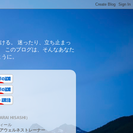
ける。 迷ったり、立ち止まっ
。 このブログは、そんなあなた
ように。
RAI HISASHI）
ィール
アウェルネストレーナー