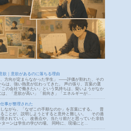
 意欲｜意欲があるのに落ちる理由
、方向が定まらなかった学生」 ――評価が割れた、その
らは、強い熱意が伝わってきた。 声の張り、言葉の選
「この会社で働きたい」という気持ちは、疑いようがなか
は、「意欲が高い」「前向き」「エネルギーが...
の仕事が整理された
しながら、「なぜこの手順なのか」を言葉にする。 普
いることが、説明しようとすると意外と難しい。 その過
理されていく。 改善点や、当たり前だと思っていた非効
ターンは学生の学びの場。 同時に、現場にと...