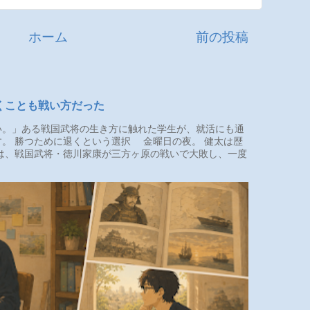
ホーム
前の投稿
くことも戦い方だった
。」ある戦国武将の生き方に触れた学生が、就活にも通
。 勝つために退くという選択 金曜日の夜。 健太は歴
は、戦国武将・徳川家康が三方ヶ原の戦いで大敗し、一度