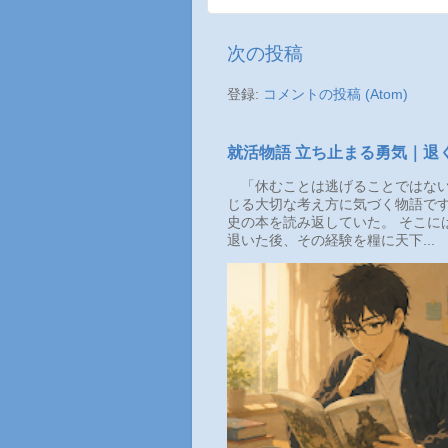
次の投稿
登録:
コメントの投稿 (Atom)
就活物語 立ち止まる勇気｜退
「休むことは逃げることではない
じる大切な考え方に気づく物語です
史の本を読み返していた。 そこに
退いた後、その経験を糧に天下...