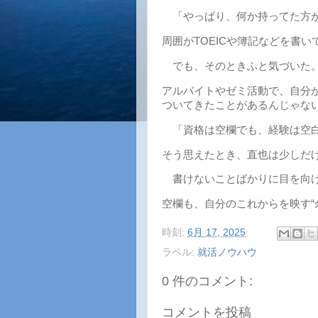
「やっぱり、何か持ってた方が
周囲がTOEICや簿記などを書
でも、そのときふと気づいた
アルバイトやゼミ活動で、自分
ついてきたことがあるんじゃな
「資格は空欄でも、経験は空
そう思えたとき、直也は少しだ
書けないことばかりに目を向け
空欄も、自分のこれからを映す“
時刻:
6月 17, 2025
ラベル:
就活ノウハウ
0 件のコメント:
コメントを投稿