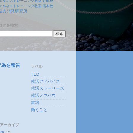
ェルネストレーニング教室 谷町校
ェルネストレーニング教室 熊本校
)脳力開発研究所
ログを検索
行為を報告
ラベル
TED
就活アドバイス
就活ストーリーズ
就活ノウハウ
書籍
働くこと
 アーカイブ
26
(7)