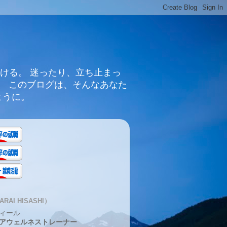
ける。 迷ったり、立ち止まっ
。 このブログは、そんなあなた
ように。
RAI HISASHI）
ィール
アウェルネストレーナー