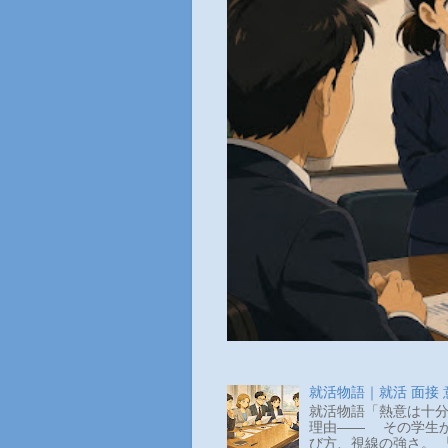
就活物語｜就活 面接
就活物語「熱意は十分
理由―― その学生か
び方、視線の強さ。 