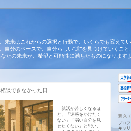
、未来はこれからの選択と行動で、いくらでも変えてい
、自分のペースで、自分らしい“道”を見つけていくこと
あなたの未来が、希望と可能性に満ちたものになります
も相談できなかった日
就活が苦しくなるほ
ど、「迷惑をかけたく
新 久（A
ない」「弱い自分を見
プロフ
せたくない」と思い、
キャリ