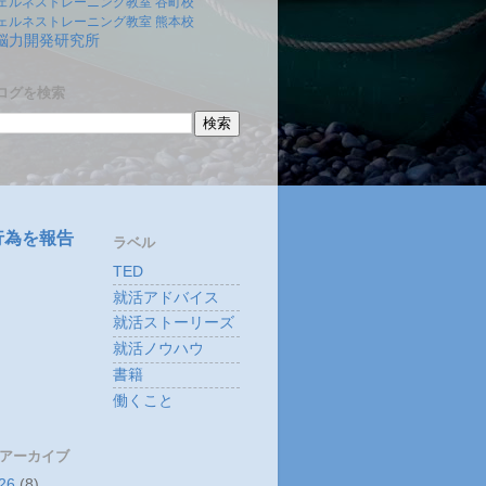
ェルネストレーニング教室 谷町校
ェルネストレーニング教室 熊本校
)脳力開発研究所
ログを検索
行為を報告
ラベル
TED
就活アドバイス
就活ストーリーズ
就活ノウハウ
書籍
働くこと
 アーカイブ
26
(8)