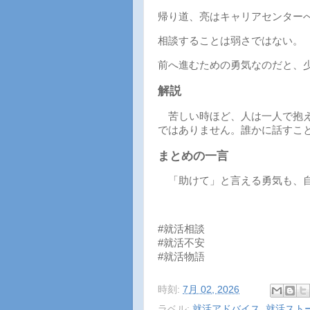
帰り道、亮はキャリアセンター
相談することは弱さではない。
前へ進むための勇気なのだと、
解説
苦しい時ほど、人は一人で抱え
ではありません。誰かに話すこ
まとめの一言
「助けて」と言える勇気も、自
#就活相談
#就活不安
#就活物語
時刻:
7月 02, 2026
ラベル:
就活アドバイス
,
就活スト