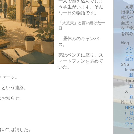
一人で抱え込んでしま
元専
う学生がいます。そん
指導2
な一日の物語です。
就活や
面接・
「大丈夫」と言い続けた一
を「物
日
を踏み
昼休みのキャンパ
blog
ス。
メン
ここ
亮はベンチに座り、ス
自分
マートフォンを眺めて
SNS
いた。
Insta
新
ッセージ。
Thre
新
」という連絡。
X
新
のお知らせ。
推しリ
NP
(一
メン
ウェ
書いては消した。
ウ