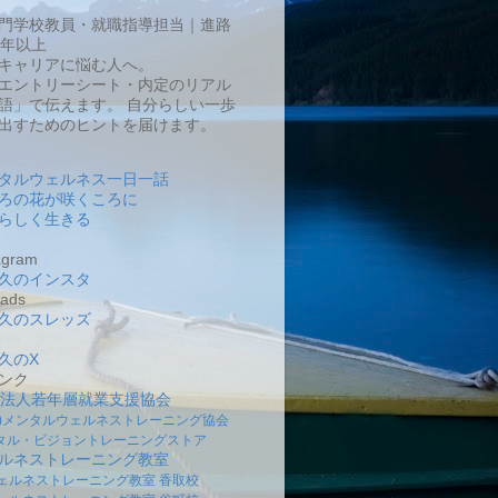
門学校教員・就職指導担当｜進路
0年以上
キャリアに悩む人へ。
エントリーシート・内定のリアル
語」で伝えます。 自分らしい一歩
出すためのヒントを届けます。
タルウェルネス一日一話
ろの花が咲くころに
らしく生きる
gram
久のインスタ
ads
久のスレッズ
久のX
ンク
O法人若年層就業支援協会
社)メンタルウェルネストレーニング協会
タル・ビジョントレーニングストア
ルネストレーニング教室
ェルネストレーニング教室 香取校