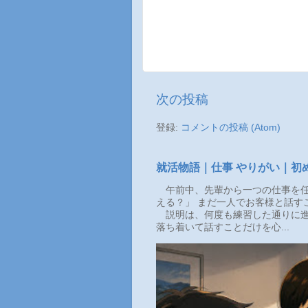
次の投稿
登録:
コメントの投稿 (Atom)
就活物語｜仕事 やりがい｜初
午前中、先輩から一つの仕事を任
える？」 まだ一人でお客様と話す
説明は、何度も練習した通りに進
落ち着いて話すことだけを心...