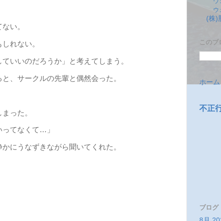
ウ
ウ
(株
てない。
このブ
もしれない。
していいのだろうか」と考えてしまう。
と、サークルの先輩と偶然会った。
ホーム
不正
しまった。
いってなくて…」
静かにうなずきながら聞いてくれた。
。
ブログ
8月 20