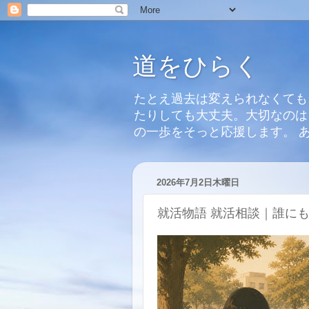
道をひらく
たとえ過去は変えられなくても
たりしても大丈夫。大切なのは
の一歩をそっと応援します。 
2026年7月2日木曜日
就活物語 就活相談｜誰に