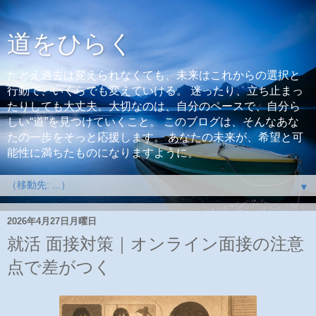
道をひらく
たとえ過去は変えられなくても、未来はこれからの選択と
行動で、いくらでも変えていける。 迷ったり、立ち止まっ
たりしても大丈夫。大切なのは、自分のペースで、自分ら
しい“道”を見つけていくこと。 このブログは、そんなあな
たの一歩をそっと応援します。 あなたの未来が、希望と可
能性に満ちたものになりますように。
▼
2026年4月27日月曜日
就活 面接対策｜オンライン面接の注意
点で差がつく