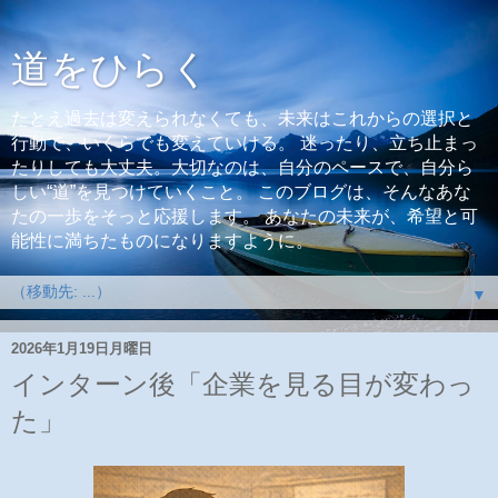
道をひらく
たとえ過去は変えられなくても、未来はこれからの選択と
行動で、いくらでも変えていける。 迷ったり、立ち止まっ
たりしても大丈夫。大切なのは、自分のペースで、自分ら
しい“道”を見つけていくこと。 このブログは、そんなあな
たの一歩をそっと応援します。 あなたの未来が、希望と可
能性に満ちたものになりますように。
▼
2026年1月19日月曜日
インターン後「企業を見る目が変わっ
た」