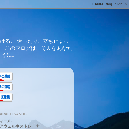
ける。 迷ったり、立ち止まっ
。 このブログは、そんなあなた
ように。
RAI HISASHI）
ィール
アウェルネストレーナー