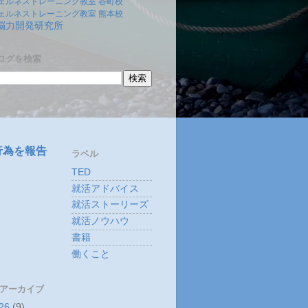
ェルネストレーニング教室 谷町校
ェルネストレーニング教室 熊本校
)脳力開発研究所
ログを検索
行為を報告
ラベル
TED
就活アドバイス
就活ストーリーズ
就活ノウハウ
書籍
働くこと
 アーカイブ
26
(9)