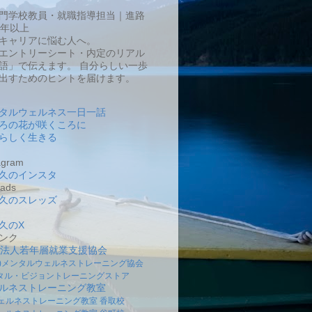
門学校教員・就職指導担当｜進路
0年以上
キャリアに悩む人へ。
エントリーシート・内定のリアル
語」で伝えます。 自分らしい一歩
出すためのヒントを届けます。
タルウェルネス一日一話
ろの花が咲くころに
らしく生きる
gram
久のインスタ
ads
久のスレッズ
久のX
ンク
O法人若年層就業支援協会
社)メンタルウェルネストレーニング協会
タル・ビジョントレーニングストア
ルネストレーニング教室
ェルネストレーニング教室 香取校