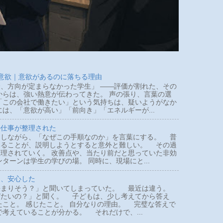
 意欲｜意欲があるのに落ちる理由
、方向が定まらなかった学生」 ――評価が割れた、その
らは、強い熱意が伝わってきた。 声の張り、言葉の選
「この会社で働きたい」という気持ちは、疑いようがなか
は、「意欲が高い」「前向き」「エネルギーが...
の仕事が整理された
しながら、「なぜこの手順なのか」を言葉にする。 普
いることが、説明しようとすると意外と難しい。 その過
理されていく。 改善点や、当たり前だと思っていた非効
ターンは学生の学びの場。 同時に、現場にと...
て、安心した
まりそう？」と聞いてしまっていた。 最近は違う。
びたいの？」と聞く。 子どもは、少し考えてから答え
たこと。 感じたこと。 自分なりの理由。 完璧な答えで
で考えていることが分かる。 それだけで、...