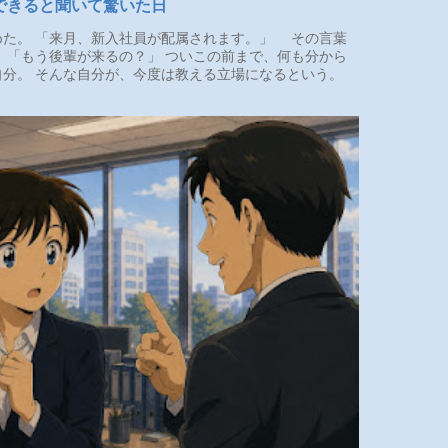
できると聞いて驚いた日
た。 「来月、新入社員が配属されます。」 その言葉
 「もう後輩が来るの？」 ついこの前まで、何も分から
分。 そんな自分が、今度は教える立場になるという。