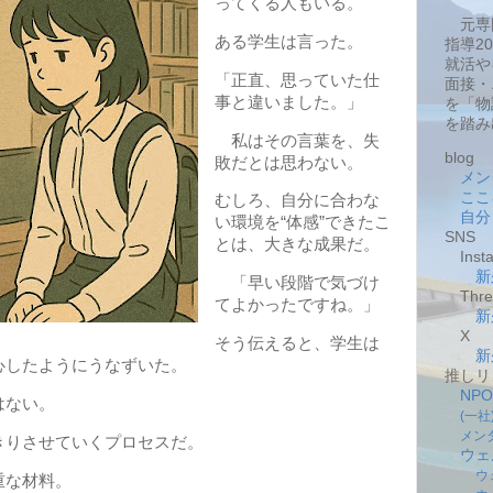
ってくる人もいる。
元専
ある学生は言った。
指導2
就活や
「正直、思っていた仕
面接・
事と違いました。」
を「物
を踏み
私はその言葉を、失
blog
敗だとは思わない。
メン
ここ
むしろ、自分に合わな
自分
い環境を“体感”できたこ
SNS
とは、大きな成果だ。
Insta
新
「早い段階で気づけ
Thre
てよかったですね。」
新
X
そう伝えると、学生は
新
心したようにうなずいた。
推しリ
NP
はない。
(一
メン
きりさせていくプロセスだ。
ウェ
ウ
重な材料。