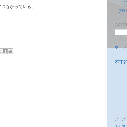
ウ
ウ
につながっている。
(株
このブ
ホーム
不正
ブログ
8月 20