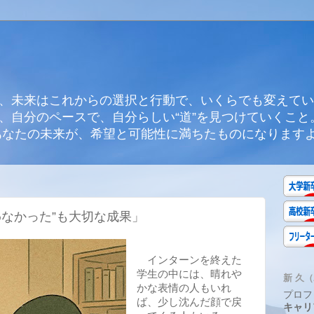
、未来はこれからの選択と行動で、いくらでも変えてい
、自分のペースで、自分らしい“道”を見つけていくこと
あなたの未来が、希望と可能性に満ちたものになります
わなかった”も大切な成果」
インターンを終えた
学生の中には、晴れや
新 久（A
かな表情の人もいれ
プロフ
ば、少し沈んだ顔で戻
キャリ