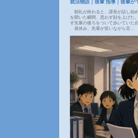
就活物語｜後輩 指導｜後輩が
朝礼が終わると、課長が話し始め
を聞いた瞬間、思わず顔を上げた。
ず先輩の後ろをついて歩いていた自
昼休み、先輩が笑いながら言...