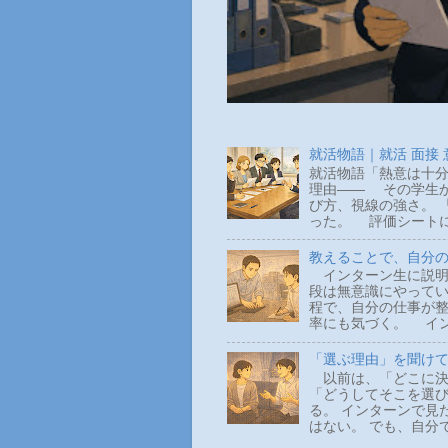
就活物語｜就活 面接
就活物語「熱意は十分
理由―― その学生か
び方、視線の強さ。 
った。 評価シートに
教えることで、自分
インターン生に説明
段は無意識にやって
程で、自分の仕事が整
率にも気づく。 イン
「選ぶ理由」を聞け
以前は、「どこに決
「どうしてそこを選
る。 インターンで見
はない。 でも、自分