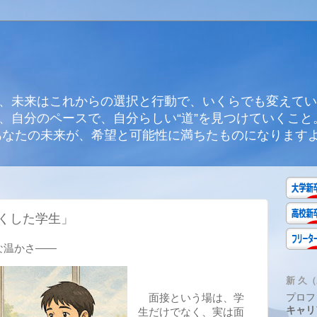
、未来はこれからの選択と行動で、いくらでも変えてい
、自分のペースで、自分らしい“道”を見つけていくこと
あなたの未来が、希望と可能性に満ちたものになります
くした学生」
な温かさ――
新 久（A
面接という場は、学
プロフ
キャリ
生だけでなく、実は面