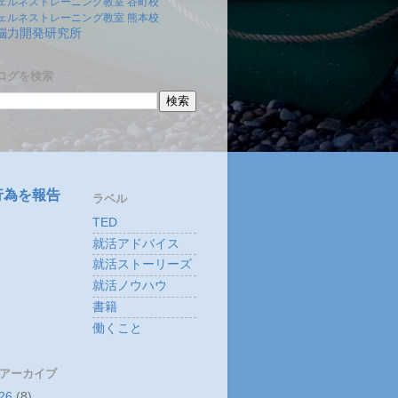
ェルネストレーニング教室 谷町校
ェルネストレーニング教室 熊本校
)脳力開発研究所
ログを検索
行為を報告
ラベル
TED
就活アドバイス
就活ストーリーズ
就活ノウハウ
書籍
働くこと
 アーカイブ
26
(8)