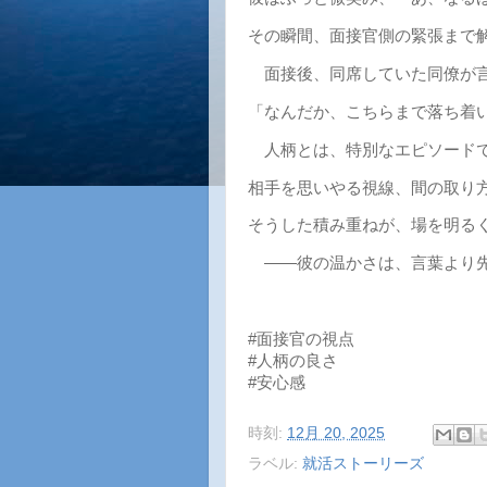
その瞬間、面接官側の緊張まで
面接後、同席していた同僚が
「なんだか、こちらまで落ち着
人柄とは、特別なエピソードで
相手を思いやる視線、間の取り
そうした積み重ねが、場を明る
――彼の温かさは、言葉より先
#面接官の視点
#人柄の良さ
#安心感
時刻:
12月 20, 2025
ラベル:
就活ストーリーズ