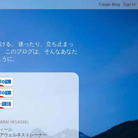
ける。 迷ったり、立ち止まっ
。 このブログは、そんなあなた
ように。
RAI HISASHI）
ィール
アウェルネストレーナー