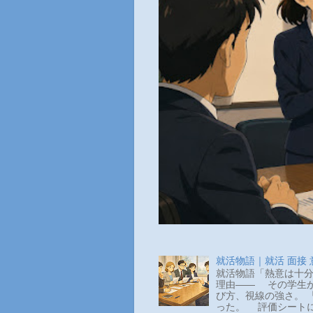
就活物語｜就活 面接
就活物語「熱意は十分
理由―― その学生か
び方、視線の強さ。 
った。 評価シートに