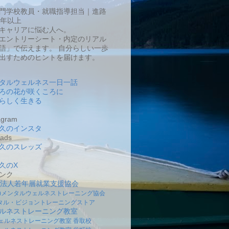
門学校教員・就職指導担当｜進路
0年以上
キャリアに悩む人へ。
エントリーシート・内定のリアル
語」で伝えます。 自分らしい一歩
出すためのヒントを届けます。
タルウェルネス一日一話
ろの花が咲くころに
らしく生きる
gram
久のインスタ
ads
久のスレッズ
久のX
ンク
O法人若年層就業支援協会
社)メンタルウェルネストレーニング協会
タル・ビジョントレーニングストア
ルネストレーニング教室
ェルネストレーニング教室 香取校