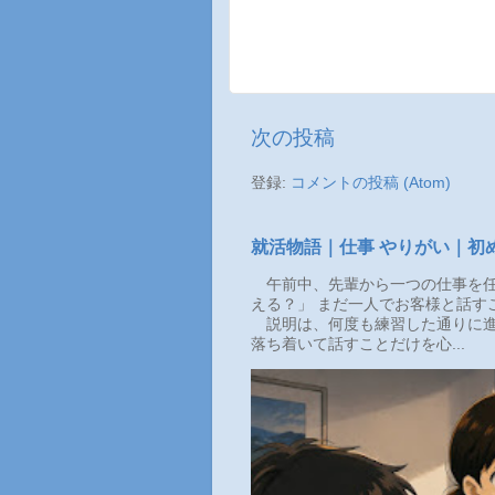
次の投稿
登録:
コメントの投稿 (Atom)
就活物語｜仕事 やりがい｜初
午前中、先輩から一つの仕事を任
える？」 まだ一人でお客様と話す
説明は、何度も練習した通りに進
落ち着いて話すことだけを心...