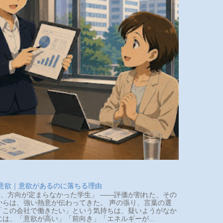
 意欲｜意欲があるのに落ちる理由
、方向が定まらなかった学生」 ――評価が割れた、その
らは、強い熱意が伝わってきた。 声の張り、言葉の選
「この会社で働きたい」という気持ちは、疑いようがなか
は、「意欲が高い」「前向き」「エネルギーが...