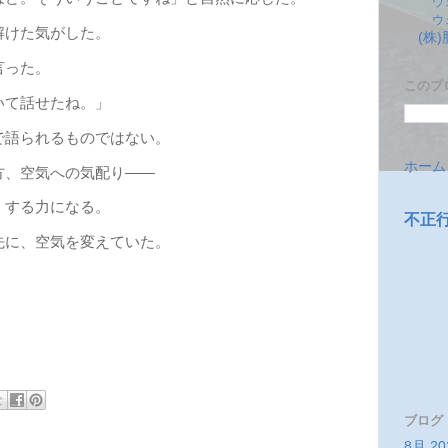
ウ
ウ
解けた気がした。
(株
言った。
このブ
いて話せたね。」
語られるものではない。
ホーム
方、空気への気配り――
くする力になる。
不正
に、空気を変えていた。
ブログ
8月 20