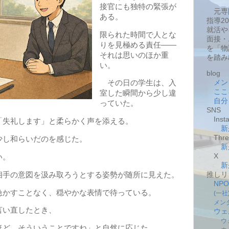
接官にも独特の緊張が
元専
ある。
指導2
就活や
限られた時間で人とな
面接・
りを見極める責任――
を「物
それは思いのほか重
を踏み
い。
blog
メン
その日の学生は、入
ここ
室した瞬間から少し違
自分
っていた。
SNS
Insta
「失礼します」と柔らかく声を添える。
新
Thre
少し和らいだのを感じた。
新
X
い。
新
相手の意図を汲み取ろうとする姿勢が随所に見えた。
推しリ
NP
急かすことなく、穏やかな表情で待っている。
(一
メン
い直したとき、
ウェ
ウ
ほど。そういうことですね」と自然に応じた。