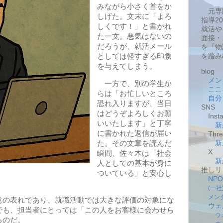
みながら小さく首をか
元専
しげた。文末に「よろ
指導2
しくです！」と書かれ
就活や
た一文。悪気はないの
面接・
だろうが、就活メール
を「物
としては軽すぎる印象
を踏み
を与えてしまう。
blog
メン
一方で、別の学生か
ここ
らは「お忙しいところ
自分
恐れ入りますが、当日
SNS
はどうぞよろしくお願
Insta
いいたします」と丁寧
新
に書かれた返信が届い
Thre
た。その文章を読んだ
新
X
瞬間、佐々木は「社会
新
人としての基本が身に
推しリ
ついている」と安心し
NP
(一
メン
の表れであり、就職活動では大きな評価の対象にな
ウェ
でも、担当者にとっては「この人をお客様に会わせら
ウ
るのだ。