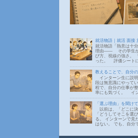
就活物語｜就活 面接
就活物語「熱意は十分
理由―― その学生か
び方、視線の強さ。 
った。 評価シートに
教えることで、自分
インターン生に説明
段は無意識にやって
程で、自分の仕事が整
率にも気づく。 イン
「選ぶ理由」を聞け
以前は、「どこに決
「どうしてそこを選
る。 インターンで見
はない。 でも、自分