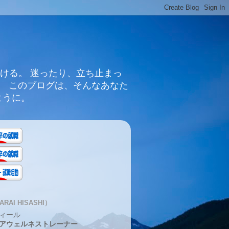
ける。 迷ったり、立ち止まっ
。 このブログは、そんなあなた
ように。
RAI HISASHI）
ィール
アウェルネストレーナー