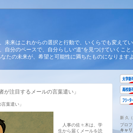
、未来はこれからの選択と行動で、いくらでも変えてい
、自分のペースで、自分らしい“道”を見つけていくこと
あなたの未来が、希望と可能性に満ちたものになります
者が注目するメールの言葉遣い」
の言葉遣い」
新 久（A
人事の佐々木は、学
プロフ
キャリ
生から届くメールを読