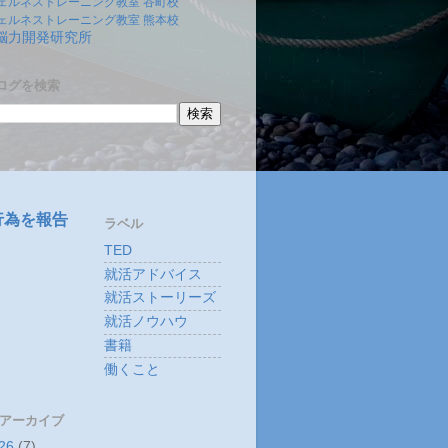
ェルネストレーニング教室 谷町校
ェルネストレーニング教室 熊本校
)脳力開発研究所
ログを検索
行為を報告
ラベル
TED
就活アドバイス
就活ストーリーズ
就活ノウハウ
書籍
働くこと
 アーカイブ
26
(7)