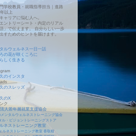
門学校教員・就職指導担当｜進路
0年以上
キャリアに悩む人へ。
エントリーシート・内定のリアル
語」で伝えます。 自分らしい一歩
出すためのヒントを届けます。
タルウェルネス一日一話
ろの花が咲くころに
らしく生きる
gram
久のインスタ
ads
久のスレッズ
久のX
ンク
O法人若年層就業支援協会
社)メンタルウェルネストレーニング協会
タル・ビジョントレーニングストア
ルネストレーニング教室
ェルネストレーニング教室 香取校