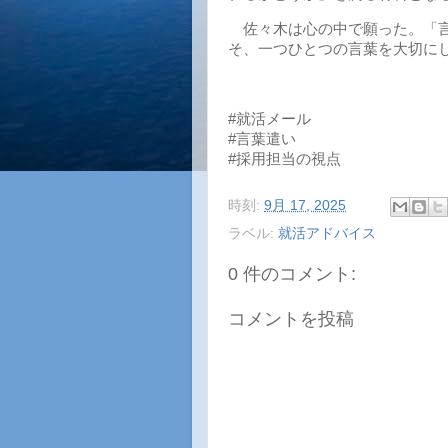
佐々木は心の中で願った。「言
そ、一つひとつの言葉を大切に
#就活メール
#言葉遣い
#採用担当の視点
時刻:
9月 17, 2025
ラベル:
就活アドバイス
0 件のコメント:
コメントを投稿