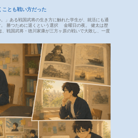
くことも戦い方だった
。」ある戦国武将の生き方に触れた学生が、就活にも通
。 勝つために退くという選択 金曜日の夜。 健太は歴
は、戦国武将・徳川家康が三方ヶ原の戦いで大敗し、一度