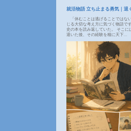
就活物語 立ち止まる勇気｜退
「休むことは逃げることではない
じる大切な考え方に気づく物語です
史の本を読み返していた。 そこに
退いた後、その経験を糧に天下...