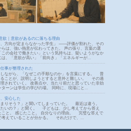
 意欲｜意欲があるのに落ちる理由
、方向が定まらなかった学生」 ――評価が割れた、その
らは、強い熱意が伝わってきた。 声の張り、言葉の選
「この会社で働きたい」という気持ちは、疑いようがなか
は、「意欲が高い」「前向き」「エネルギーが...
の仕事が整理された
しながら、「なぜこの手順なのか」を言葉にする。 普
いることが、説明しようとすると意外と難しい。 その過
理されていく。 改善点や、当たり前だと思っていた非効
ターンは学生の学びの場。 同時に、現場にと...
て、安心した
まりそう？」と聞いてしまっていた。 最近は違う。
びたいの？」と聞く。 子どもは、少し考えてから答え
たこと。 感じたこと。 自分なりの理由。 完璧な答えで
で考えていることが分かる。 それだけで、...