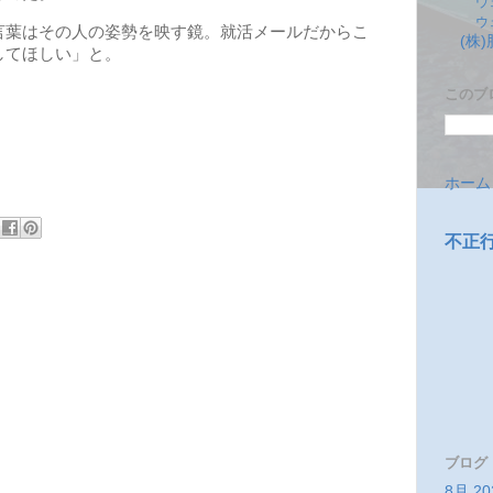
ウ
ウ
葉はその人の姿勢を映す鏡。就活メールだからこ
(株
してほしい」と。
このブ
ホーム
不正
ブログ
8月 20