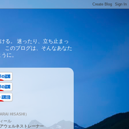
ける。 迷ったり、立ち止まっ
。 このブログは、そんなあなた
ように。
RAI HISASHI）
ィール
アウェルネストレーナー