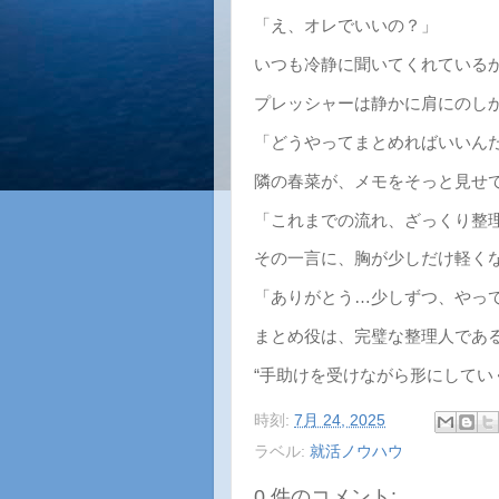
「え、オレでいいの？」
いつも冷静に聞いてくれている
プレッシャーは静かに肩にのし
「どうやってまとめればいいん
隣の春菜が、メモをそっと見せ
「これまでの流れ、ざっくり整
その一言に、胸が少しだけ軽く
「ありがとう…少しずつ、やっ
まとめ役は、完璧な整理人であ
“手助けを受けながら形にしてい
時刻:
7月 24, 2025
ラベル:
就活ノウハウ
0 件のコメント: