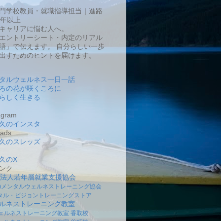
門学校教員・就職指導担当｜進路
0年以上
キャリアに悩む人へ。
エントリーシート・内定のリアル
語」で伝えます。 自分らしい一歩
出すためのヒントを届けます。
タルウェルネス一日一話
ろの花が咲くころに
らしく生きる
gram
久のインスタ
ads
久のスレッズ
久のX
ンク
O法人若年層就業支援協会
社)メンタルウェルネストレーニング協会
タル・ビジョントレーニングストア
ルネストレーニング教室
ェルネストレーニング教室 香取校