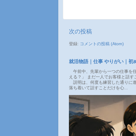
次の投稿
登録:
コメントの投稿 (Atom)
就活物語｜仕事 やりがい｜初
午前中、先輩から一つの仕事を任
える？」 まだ一人でお客様と話す
説明は、何度も練習した通りに進
落ち着いて話すことだけを心...