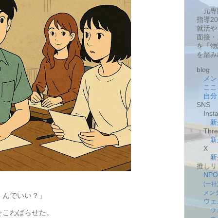
元専
指導2
就活や
面接・
を「物
を踏み
blog
メン
ここ
自分
SNS
Insta
新
Thre
新
X
新
推しリ
NP
(一
メン
くんでいい？」
ウェ
ウ
をこわばらせた。