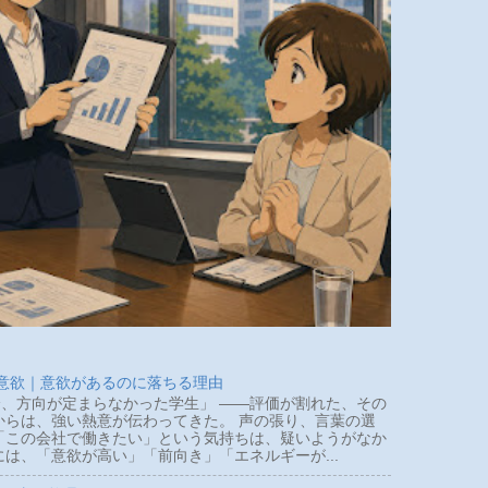
 意欲｜意欲があるのに落ちる理由
、方向が定まらなかった学生」 ――評価が割れた、その
らは、強い熱意が伝わってきた。 声の張り、言葉の選
「この会社で働きたい」という気持ちは、疑いようがなか
は、「意欲が高い」「前向き」「エネルギーが...