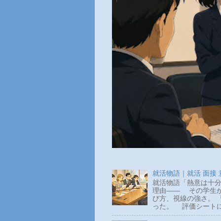
就活物語｜就活 面接
就活物語「熱意は十分
理由―― その学生か
び方、視線の強さ。 
った。 評価シートに