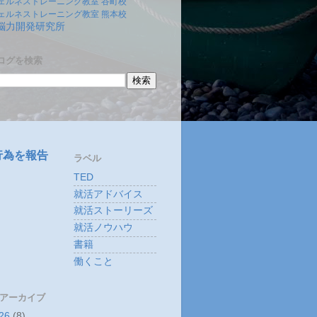
ェルネストレーニング教室 谷町校
ェルネストレーニング教室 熊本校
)脳力開発研究所
ログを検索
行為を報告
ラベル
TED
就活アドバイス
就活ストーリーズ
就活ノウハウ
書籍
働くこと
 アーカイブ
26
(8)