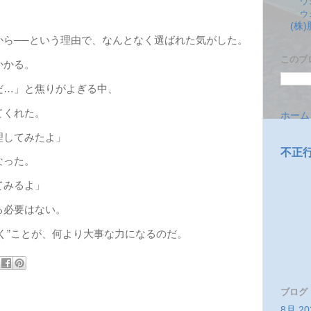
ウ
ウ
(株
から──という理由で、なんとなく選ばれた気がした。
このブ
かかる。
だ…」と焦りがよぎる中、
てくれた。
ホーム
理してみたよ」
不正
なった。
てみるよ」
る必要はない。
く”ことが、何より大事な力になるのだ。
ブログ
8月 20