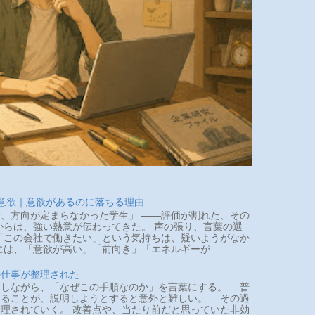
 意欲｜意欲があるのに落ちる理由
、方向が定まらなかった学生」 ――評価が割れた、その
らは、強い熱意が伝わってきた。 声の張り、言葉の選
「この会社で働きたい」という気持ちは、疑いようがなか
は、「意欲が高い」「前向き」「エネルギーが...
の仕事が整理された
しながら、「なぜこの手順なのか」を言葉にする。 普
いることが、説明しようとすると意外と難しい。 その過
理されていく。 改善点や、当たり前だと思っていた非効