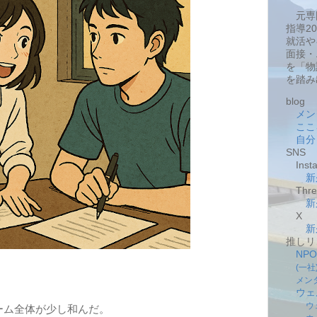
元専
指導2
就活や
面接・
を「物
を踏み
blog
メン
ここ
自分
SNS
Insta
新
Thre
新
X
新
推しリ
NP
(一
メン
ウェ
ウ
ーム全体が少し和んだ。