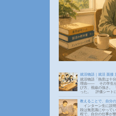
就活物語｜就活 面接
就活物語「熱意は十分
理由―― その学生か
び方、視線の強さ。 
った。 評価シートに
教えることで、自分
インターン生に説明
段は無意識にやって
程で、自分の仕事が整