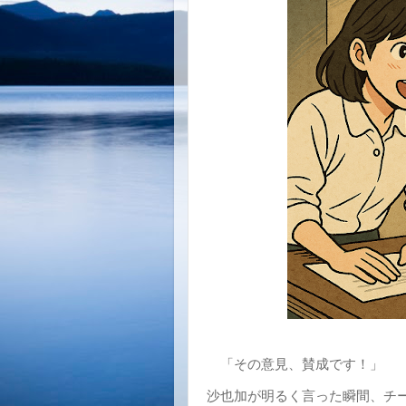
「その意見、賛成です！」
沙也加が明るく言った瞬間、チ