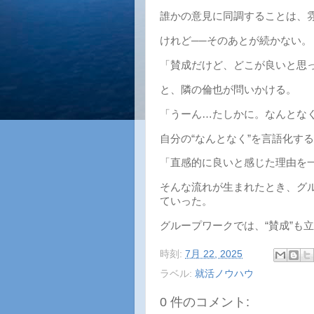
誰かの意見に同調することは、
けれど──そのあとが続かない。
「賛成だけど、どこが良いと思
と、隣の倫也が問いかける。
「うーん…たしかに。なんとなく
自分の“なんとなく”を言語化す
「直感的に良いと感じた理由を
そんな流れが生まれたとき、グル
ていった。
グループワークでは、“賛成”も
時刻:
7月 22, 2025
ラベル:
就活ノウハウ
0 件のコメント: