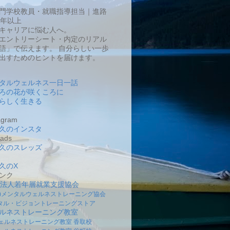
門学校教員・就職指導担当｜進路
0年以上
キャリアに悩む人へ。
エントリーシート・内定のリアル
語」で伝えます。 自分らしい一歩
出すためのヒントを届けます。
タルウェルネス一日一話
ろの花が咲くころに
らしく生きる
gram
久のインスタ
ads
久のスレッズ
久のX
ンク
O法人若年層就業支援協会
社)メンタルウェルネストレーニング協会
タル・ビジョントレーニングストア
ルネストレーニング教室
ェルネストレーニング教室 香取校