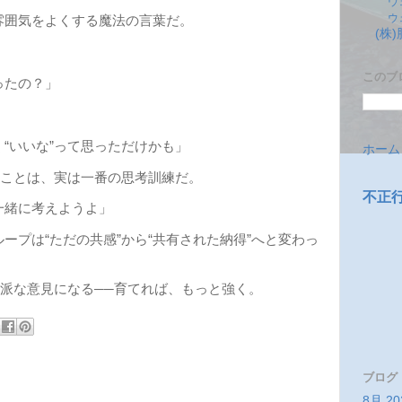
ウ
ウ
雰囲気をよくする魔法の言葉だ。
(株
このブ
ったの？」
“いいな”って思っただけかも」
ホーム
ることは、実は一番の思考訓練だ。
不正
一緒に考えようよ」
ープは“ただの共感”から“共有された納得”へと変わっ
立派な意見になる──育てれば、もっと強く。
ブログ
8月 20