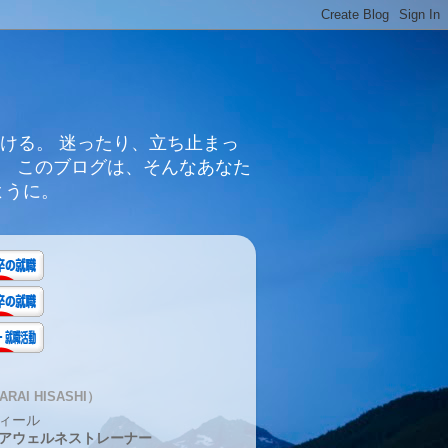
ける。 迷ったり、立ち止まっ
。 このブログは、そんなあなた
ように。
RAI HISASHI）
ィール
アウェルネストレーナー