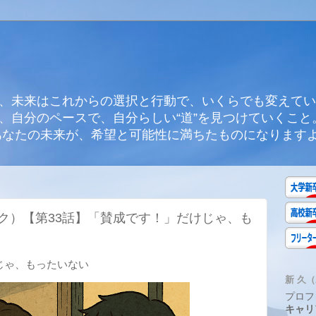
、未来はこれからの選択と行動で、いくらでも変えてい
、自分のペースで、自分らしい“道”を見つけていくこと
あなたの未来が、希望と可能性に満ちたものになります
ク）【第33話】「賛成です！」だけじゃ、も
じゃ、もったいない
新 久（A
プロフ
キャリ