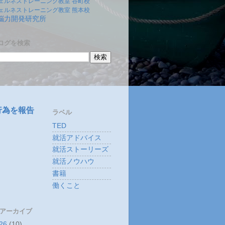
ェルネストレーニング教室 谷町校
ェルネストレーニング教室 熊本校
)脳力開発研究所
ログを検索
行為を報告
ラベル
TED
就活アドバイス
就活ストーリーズ
就活ノウハウ
書籍
働くこと
 アーカイブ
26
(10)