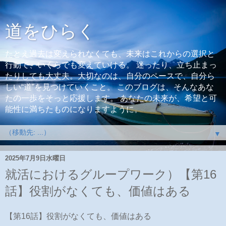
道をひらく
たとえ過去は変えられなくても、未来はこれからの選択と
行動で、いくらでも変えていける。 迷ったり、立ち止まっ
たりしても大丈夫。大切なのは、自分のペースで、自分ら
しい“道”を見つけていくこと。 このブログは、そんなあな
たの一歩をそっと応援します。 あなたの未来が、希望と可
能性に満ちたものになりますように。
▼
2025年7月9日水曜日
就活におけるグループワーク）【第16
話】役割がなくても、価値はある
【第16話】役割がなくても、価値はある