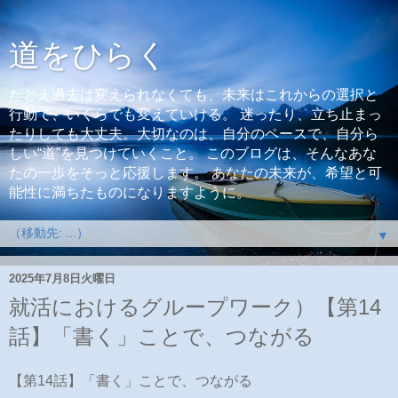
道をひらく
たとえ過去は変えられなくても、未来はこれからの選択と
行動で、いくらでも変えていける。 迷ったり、立ち止まっ
たりしても大丈夫。大切なのは、自分のペースで、自分ら
しい“道”を見つけていくこと。 このブログは、そんなあな
たの一歩をそっと応援します。 あなたの未来が、希望と可
能性に満ちたものになりますように。
▼
2025年7月8日火曜日
就活におけるグループワーク）【第14
話】「書く」ことで、つながる
【第14話】「書く」ことで、つながる