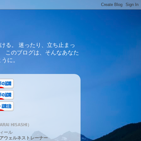
ける。 迷ったり、立ち止まっ
。 このブログは、そんなあなた
ように。
RAI HISASHI）
ィール
アウェルネストレーナー