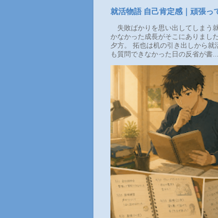
就活物語 自己肯定感｜頑張っ
失敗ばかりを思い出してしまう就
かなかった成長がそこにありまし
夕方。 拓也は机の引き出しから就
も質問できなかった日の反省が書..