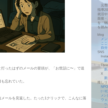
元専
指導2
就活や
面接・
を「物
を踏み
blog
メン
ここ
自分
SNS
Insta
新
Thre
打ったはずのメールの冒頭が、「お世話に〜」で送
新
X
新
も忘れていた。
推しリ
NP
(一
メン
メールを見返した。たった1クリックで、こんなに落
ウェ
ウ