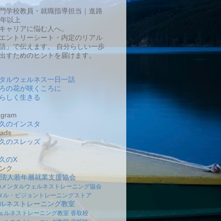
門学校教員・就職指導担当｜進路
0年以上
キャリアに悩む人へ。
エントリーシート・内定のリアル
語」で伝えます。 自分らしい一歩
出すためのヒントを届けます。
タルウェルネス一日一話
ろの花が咲くころに
らしく生きる
gram
久のインスタ
ads
久のスレッズ
久のX
ンク
O法人若年層就業支援協会
社)メンタルウェルネストレーニング協会
タル・ビジョントレーニングストア
ルネストレーニング教室
ェルネストレーニング教室 香取校