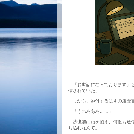
「お世話になっております」と
信されていた。
しかも、添付するはずの履歴書
「うわあああ……」
沙也加は頭を抱え、何度も送信
ち込むなんて。