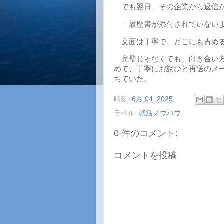
でも翌日、その企業から返信
「履歴書が添付されていないよ
文面は丁寧で、どこにも責める
完璧じゃなくても、向き合い方
めて、丁寧にお詫びと再送のメ
ちていた。
時刻:
6月 04, 2025
ラベル:
就活ノウハウ
0 件のコメント:
コメントを投稿