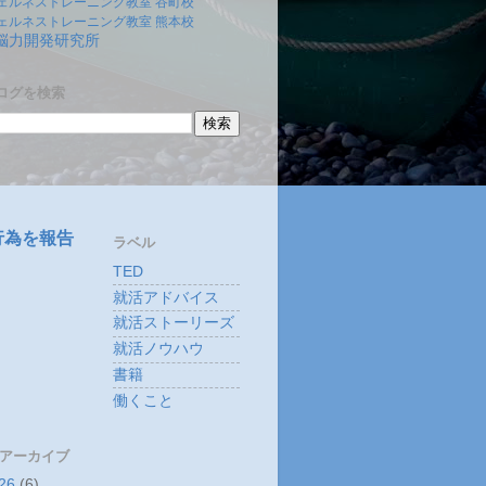
ェルネストレーニング教室 谷町校
ェルネストレーニング教室 熊本校
)脳力開発研究所
ログを検索
行為を報告
ラベル
TED
就活アドバイス
就活ストーリーズ
就活ノウハウ
書籍
働くこと
 アーカイブ
26
(6)