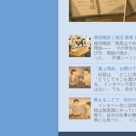
就活物語｜就活 面接
就活物語「熱意は十分
理由―― その学生か
び方、視線の強さ。 
った。 評価シートに
「選ぶ理由」を聞け
以前は、「どこに決
「どうしてそこを選
る。 インターンで見
はない。 でも、自分
教えることで、自分
インターン生に説明
段は無意識にやって
程で、自分の仕事が整
率にも気づく。 イン