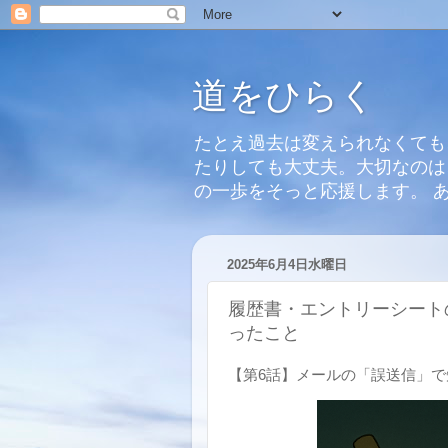
道をひらく
たとえ過去は変えられなくても
たりしても大丈夫。大切なのは
の一歩をそっと応援します。 
2025年6月4日水曜日
履歴書・エントリーシート
ったこと
【第6話】メールの「誤送信」