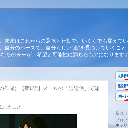
、未来はこれからの選択と行動で、いくらでも変えてい
、自分のペースで、自分らしい“道”を見つけていくこと
あなたの未来が、希望と可能性に満ちたものになります
の作成）【第6話】メールの「誤送信」で知
で知ったこと
新 久（A
プロフ
キャリ