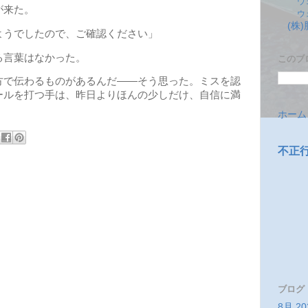
ウ
が来た。
ウ
(株
うでしたので、ご確認ください」
言葉はなかった。
このブ
で伝わるものがあるんだ――そう思った。ミスを認
ールを打つ手は、昨日よりほんの少しだけ、自信に満
ホーム
不正
ブログ
8月 20