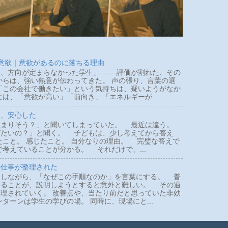
 意欲｜意欲があるのに落ちる理由
、方向が定まらなかった学生」 ――評価が割れた、その
らは、強い熱意が伝わってきた。 声の張り、言葉の選
「この会社で働きたい」という気持ちは、疑いようがなか
は、「意欲が高い」「前向き」「エネルギーが...
て、安心した
まりそう？」と聞いてしまっていた。 最近は違う。
びたいの？」と聞く。 子どもは、少し考えてから答え
たこと。 感じたこと。 自分なりの理由。 完璧な答えで
で考えていることが分かる。 それだけで、...
の仕事が整理された
しながら、「なぜこの手順なのか」を言葉にする。 普
いることが、説明しようとすると意外と難しい。 その過
理されていく。 改善点や、当たり前だと思っていた非効
ターンは学生の学びの場。 同時に、現場にと...