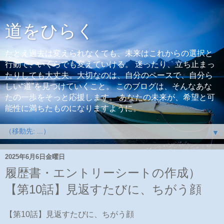
道をひらく
たとえ過去は変えられなくても、未来はこれからの選択と
行動で、いくらでも変えていける。 迷ったり、立ち止まっ
たりしても大丈夫。大切なのは、自分のペースで、自分ら
しい“道”を見つけていくこと。 このブログは、そんなあな
たの一歩をそっと応援します。 あなたの未来が、希望と可
能性に満ちたものになりますように。
▼
2025年6月6日金曜日
履歴書・エントリーシートの作成）
【第10話】見返すたびに、ちがう顔
【第10話】見返すたびに、ちがう顔