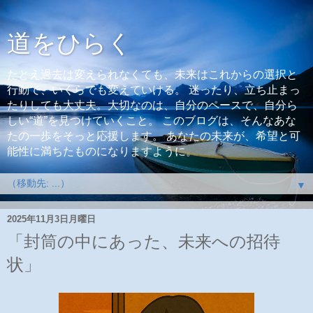
道をひらく
たとえ過去は変えられなくても、未来はこれからの選択と
行動で、いくらでも変えていける。 迷ったり、立ち止まっ
たりしても大丈夫。大切なのは、自分のペースで、自分ら
しい“道”を見つけていくこと。 このブログは、そんなあな
たの一歩をそっと応援します。 あなたの未来が、希望と可
能性に満ちたものになりますように。
▼
2025年11月3日月曜日
「封筒の中にあった、未来への招待
状」