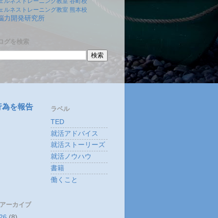
ェルネストレーニング教室 谷町校
ェルネストレーニング教室 熊本校
)脳力開発研究所
ログを検索
行為を報告
ラベル
TED
就活アドバイス
就活ストーリーズ
就活ノウハウ
書籍
働くこと
 アーカイブ
26
(8)