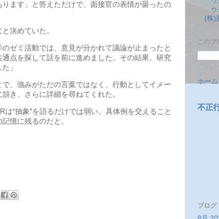
ウ
あります」と答えただけで、面接官の表情が曇ったの
ウ
(株
と決めていた。
このブ
のゼミ活動では、意見が分かれて議論が止まったと
共通点を探して話を前に進めました。その結果、研究
した」
ホーム
とで、強みがただの言葉ではなく、行動としてイメー
に頷き、さらに詳細を尋ねてくれた。
不正
は“抽象”を語るだけでは弱い。具体例を交えること
の記憶に残るのだと。
ブログ
8月 20