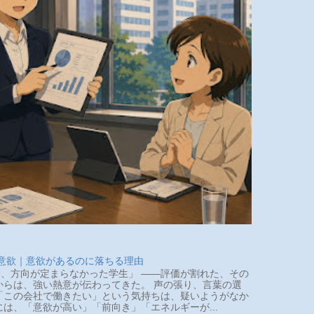
 意欲｜意欲があるのに落ちる理由
、方向が定まらなかった学生」 ――評価が割れた、その
らは、強い熱意が伝わってきた。 声の張り、言葉の選
「この会社で働きたい」という気持ちは、疑いようがなか
は、「意欲が高い」「前向き」「エネルギーが...