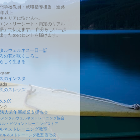
門学校教員・就職指導担当｜進路
0年以上
キャリアに悩む人へ。
エントリーシート・内定のリアル
語」で伝えます。 自分らしい一歩
出すためのヒントを届けます。
タルウェルネス一日一話
ろの花が咲くころに
らしく生きる
gram
久のインスタ
ads
久のスレッズ
久のX
ンク
O法人若年層就業支援協会
社)メンタルウェルネストレーニング協会
タル・ビジョントレーニングストア
ルネストレーニング教室
ェルネストレーニング教室 香取校