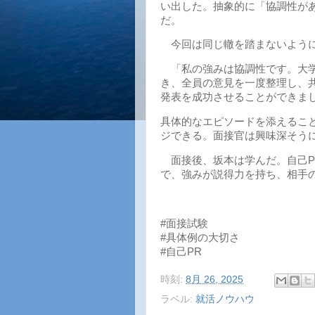
い出した。抽象的に「協調性が
だ。
今回は同じ轍を踏まないように
「私の強みは協調性です。大学
き、全員の意見を一度整理し、
発表を成功させることができま
具体的なエピソードを添えるこ
ジできる。面接官は興味深そう
面接後、坂本は学んだ。自己PR
で、強みが説得力を持ち、相手
#面接試験
#具体例の大切さ
#自己PR
時刻:
8月 26, 2025
ラベル:
就活ノウハウ