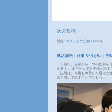
次の投稿
登録:
コメントの投稿 (Atom)
就活物語｜仕事 やりがい｜初
午前中、先輩から一つの仕事を任
える？」 まだ一人でお客様と話す
説明は、何度も練習した通りに進
落ち着いて話すことだけを心...