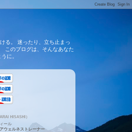
ける。 迷ったり、立ち止まっ
。 このブログは、そんなあなた
ように。
RAI HISASHI）
ィール
アウェルネストレーナー