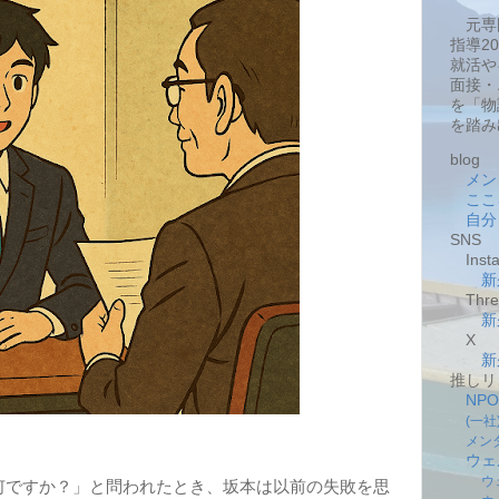
元専
指導2
就活や
面接・
を「物
を踏み
blog
メン
ここ
自分
SNS
Insta
新
Thre
新
X
新
推しリ
NP
(一
メン
ウェ
ウ
ですか？」と問われたとき、坂本は以前の失敗を思