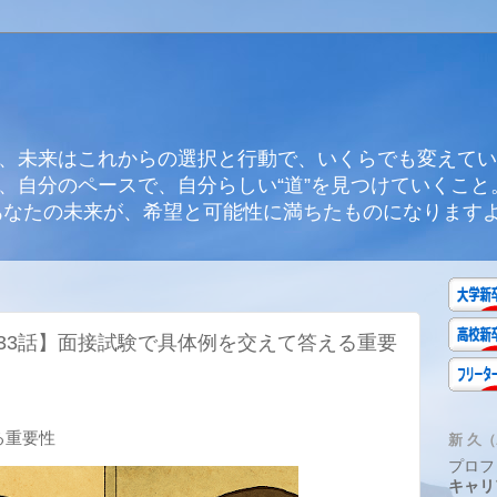
、未来はこれからの選択と行動で、いくらでも変えてい
、自分のペースで、自分らしい“道”を見つけていくこと
あなたの未来が、希望と可能性に満ちたものになります
33話】面接試験で具体例を交えて答える重要
る重要性
新 久（A
プロフ
キャリ