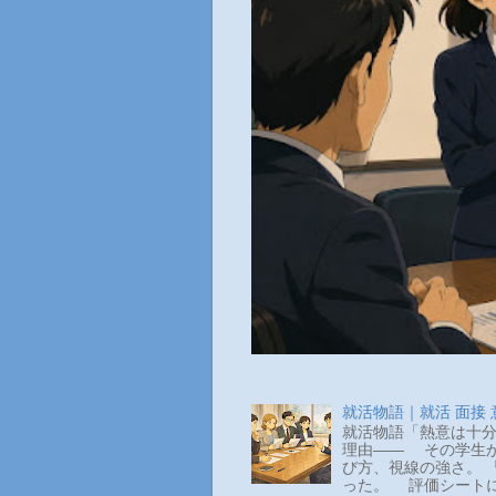
就活物語｜就活 面接
就活物語「熱意は十分
理由―― その学生か
び方、視線の強さ。 
った。 評価シートに