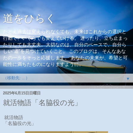
道をひらく
たとえ過去は変えられなくても、未来はこれからの選択と
行動で、いくらでも変えていける。 迷ったり、立ち止まっ
たりしても大丈夫。大切なのは、自分のペースで、自分ら
しい“道”を見つけていくこと。 このブログは、そんなあな
たの一歩をそっと応援します。 あなたの未来が、希望と可
能性に満ちたものになりますように。
▼
2025年6月15日日曜日
就活物語「名脇役の光」
就活物語
「名脇役の光」