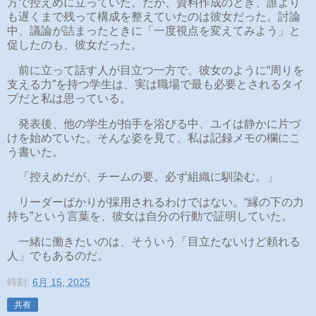
方で控えめに立っていた。だが、資料作成のとき、誰より
も遅くまで残って構成を整えていたのは彼女だった。討論
中、議論が詰まったときに「一度視点を変えてみよう」と
促したのも、彼女だった。
前に立って話す人が目立つ一方で、彼女のように“周りを
支える力”を持つ学生は、実は職場で最も必要とされるタイ
プだと私は思っている。
発表後、他の学生が拍手を浴びる中、ユイは静かに片づ
けを始めていた。そんな姿を見て、私は記録メモの欄にこ
う書いた。
「控えめだが、チームの要。必ず組織に馴染む。」
リーダーばかりが採用されるわけではない。“縁の下の力
持ち”という言葉を、彼女は自分の行動で証明していた。
一緒に働きたいのは、そういう「目立たないけど頼れる
人」でもあるのだ。
時刻:
6月 15, 2025
共有