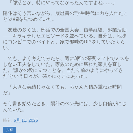
「部活とか、特にやってなかったんですよね……」
陽斗はそう言いながら、履歴書の“学生時代に力を入れたこ
と”の欄を見つめていた。
友達の多くは、部活での全国大会、留学経験、起業活動
――キラキラしたエピソードを並べている。自分は、地味
にコンビニでのバイトと、家で趣味のDIYをしていたくら
い。
でも、よく考えてみたら、週に3回の深夜シフトでミスを
しない工夫をしていた。家族のために壊れた家具を直し
た。“誰かの役に立つことを、当たり前のようにやってき
た”という日々が、確かにそこにあった。
「大きな実績じゃなくても、ちゃんと積み重ねた時間
だ」
そう書き始めたとき、陽斗のペン先には、少し自信がにじ
んでいた。
時刻:
6月 11, 2025
共有