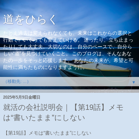
道をひらく
たとえ過去は変えられなくても、未来はこれからの選択と
行動で、いくらでも変えていける。 迷ったり、立ち止まっ
たりしても大丈夫。大切なのは、自分のペースで、自分ら
しい“道”を見つけていくこと。 このブログは、そんなあな
たの一歩をそっと応援します。 あなたの未来が、希望と可
能性に満ちたものになりますように。
▼
2025年5月9日金曜日
就活の会社説明会｜【第19話】メモ
は“書いたまま”にしない
【第19話】メモは“書いたまま”にしない